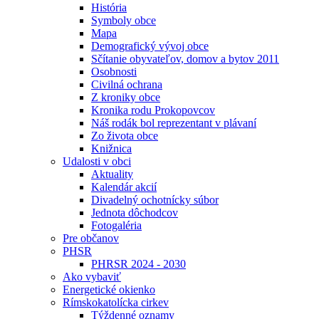
História
Symboly obce
Mapa
Demografický vývoj obce
Sčítanie obyvateľov, domov a bytov 2011
Osobnosti
Civilná ochrana
Z kroniky obce
Kronika rodu Prokopovcov
Náš rodák bol reprezentant v plávaní
Zo života obce
Knižnica
Udalosti v obci
Aktuality
Kalendár akcií
Divadelný ochotnícky súbor
Jednota dôchodcov
Fotogaléria
Pre občanov
PHSR
PHRSR 2024 - 2030
Ako vybaviť
Energetické okienko
Rímskokatolícka cirkev
Týždenné oznamy