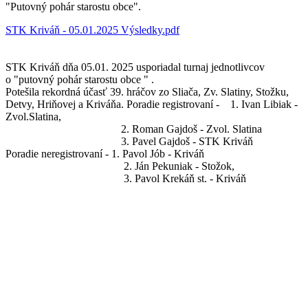
"Putovný pohár starostu obce".
STK Kriváň - 05.01.2025 Výsledky.pdf
STK Kriváň dňa 05.01. 2025 usporiadal turnaj jednotlivcov
o "putovný pohár starostu obce " .
Potešila rekordná účasť 39. hráčov zo Sliača, Zv. Slatiny, Stožku,
Detvy, Hriňovej a Kriváňa. Poradie registrovaní - 1. Ivan Libiak -
Zvol.Slatina,
2. Roman Gajdoš - Zvol. Slatina
3. Pavel Gajdoš - STK Kriváň
Poradie neregistrovaní - 1. Pavol Jób - Kriváň
2. Ján Pekuniak - Stožok,
3. Pavol Krekáň st. - Kriváň