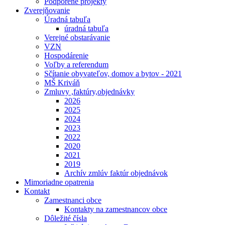
Podporené projekty
Zverejňovanie
Úradná tabuľa
úradná tabuľa
Verejné obstarávanie
VZN
Hospodárenie
Voľby a referendum
Sčítanie obyvateľov, domov a bytov - 2021
MŠ Kriváň
Zmluvy ,faktúry,objednávky
2026
2025
2024
2023
2022
2020
2021
2019
Archív zmlúv faktúr objednávok
Mimoriadne opatrenia
Kontakt
Zamestnanci obce
Kontakty na zamestnancov obce
Dôležité čísla