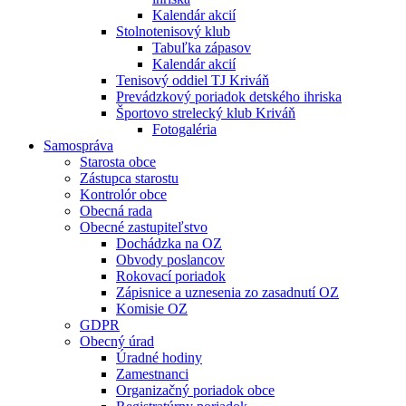
Kalendár akcií
Stolnotenisový klub
Tabuľka zápasov
Kalendár akcií
Tenisový oddiel TJ Kriváň
Prevádzkový poriadok detského ihriska
Športovo strelecký klub Kriváň
Fotogaléria
Samospráva
Starosta obce
Zástupca starostu
Kontrolór obce
Obecná rada
Obecné zastupiteľstvo
Dochádzka na OZ
Obvody poslancov
Rokovací poriadok
Zápisnice a uznesenia zo zasadnutí OZ
Komisie OZ
GDPR
Obecný úrad
Úradné hodiny
Zamestnanci
Organizačný poriadok obce