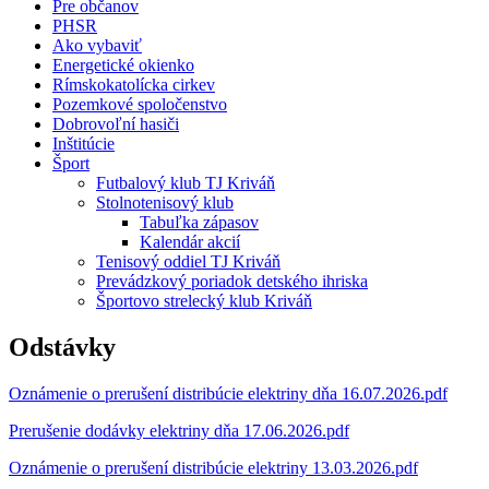
Pre občanov
PHSR
Ako vybaviť
Energetické okienko
Rímskokatolícka cirkev
Pozemkové spoločenstvo
Dobrovoľní hasiči
Inštitúcie
Šport
Futbalový klub TJ Kriváň
Stolnotenisový klub
Tabuľka zápasov
Kalendár akcií
Tenisový oddiel TJ Kriváň
Prevádzkový poriadok detského ihriska
Športovo strelecký klub Kriváň
Odstávky
Oznámenie o prerušení distribúcie elektriny dňa 16.07.2026.pdf
Prerušenie dodávky elektriny dňa 17.06.2026.pdf
Oznámenie o prerušení distribúcie elektriny 13.03.2026.pdf