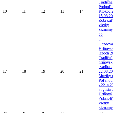
Tradičná
Podpoľa
10
11
12
13
14
Klokoč 
15.08.2
Zobraziť
všetky
záznamy
22
2
Gazdova
Hriňovs
lazoch 2
Tradičná
hriňovsk
svadba -
17
18
19
20
21
22.08.2
Muziky 
Poľanou
- 22. a 2
augusta 
Hriňová
Zobraziť
všetky
záznamy