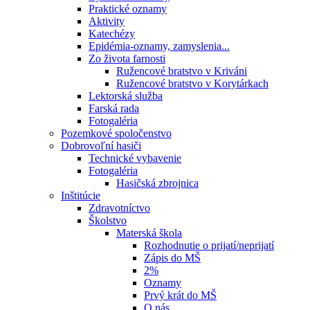
Praktické oznamy
Aktivity
Katechézy
Epidémia-oznamy, zamyslenia...
Zo života farnosti
Ružencové bratstvo v Kriváni
Ružencové bratstvo v Korytárkach
Lektorská služba
Farská rada
Fotogaléria
Pozemkové spoločenstvo
Dobrovoľní hasiči
Technické vybavenie
Fotogaléria
Hasičská zbrojnica
Inštitúcie
Zdravotníctvo
Školstvo
Materská škola
Rozhodnutie o prijatí/neprijatí
Zápis do MŠ
2%
Oznamy
Prvý krát do MŠ
O nás