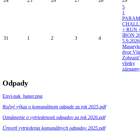
24
25
26
27
28
29
5
1
PARAM
CHALL
+ RUN 
IRON 20
31
1
2
3
4
5.9.2026
Masaryk
dvor Víg
Zobraziť
všetky
záznamy
Odpady
Envi-pak_baner.png
Ročný výkaz o komunálnom odpade za rok 2025.pdf
Oznámenie o vytriedenosti odpadov za rok 2026.pdf
Úroveň vytriedenia komunálnych odpadov 2025.pdf