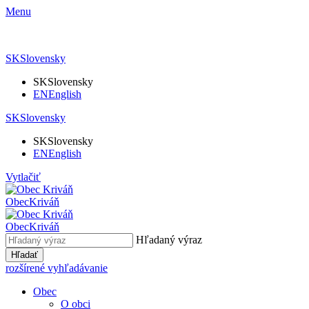
Menu
SK
Slovensky
SK
Slovensky
EN
English
SK
Slovensky
SK
Slovensky
EN
English
Vytlačiť
Obec
Kriváň
Obec
Kriváň
Hľadaný výraz
Hľadať
rozšírené vyhľadávanie
Obec
O obci