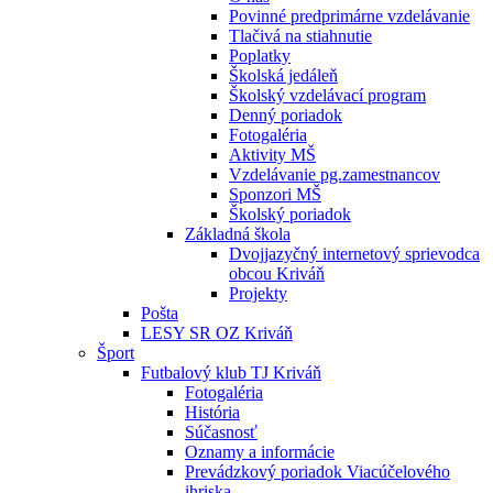
Povinné predprimárne vzdelávanie
Tlačivá na stiahnutie
Poplatky
Školská jedáleň
Školský vzdelávací program
Denný poriadok
Fotogaléria
Aktivity MŠ
Vzdelávanie pg.zamestnancov
Sponzori MŠ
Školský poriadok
Základná škola
Dvojjazyčný internetový sprievodca
obcou Kriváň
Projekty
Pošta
LESY SR OZ Kriváň
Šport
Futbalový klub TJ Kriváň
Fotogaléria
História
Súčasnosť
Oznamy a informácie
Prevádzkový poriadok Viacúčelového
ihriska