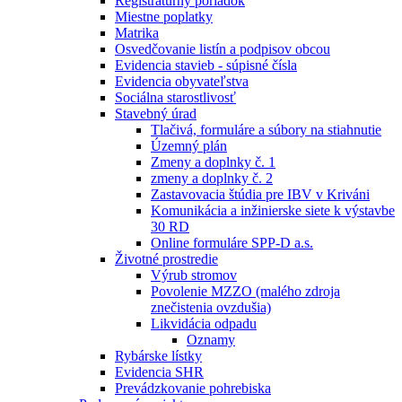
Registratúrny poriadok
Miestne poplatky
Matrika
Osvedčovanie listín a podpisov obcou
Evidencia stavieb - súpisné čísla
Evidencia obyvateľstva
Sociálna starostlivosť
Stavebný úrad
Tlačivá, formuláre a súbory na stiahnutie
Územný plán
Zmeny a doplnky č. 1
zmeny a doplnky č. 2
Zastavovacia štúdia pre IBV v Kriváni
Komunikácia a inžinierske siete k výstavbe
30 RD
Online formuláre SPP-D a.s.
Životné prostredie
Výrub stromov
Povolenie MZZO (malého zdroja
znečistenia ovzdušia)
Likvidácia odpadu
Oznamy
Rybárske lístky
Evidencia SHR
Prevádzkovanie pohrebiska