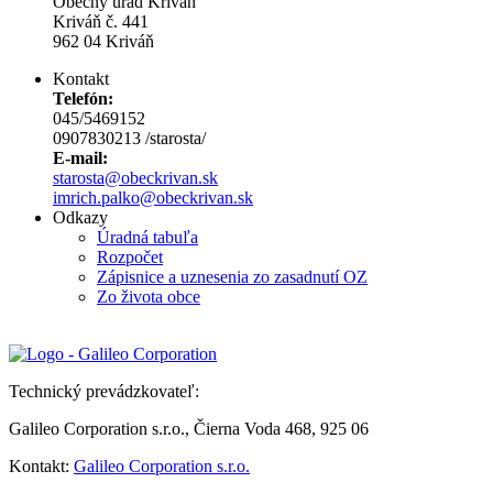
Obecný úrad Kriváň
Kriváň č. 441
962 04 Kriváň
Kontakt
Telefón:
045/5469152
0907830213 /starosta/
E-mail:
starosta@obeckrivan.sk
imrich.palko@obeckrivan.sk
Odkazy
Úradná tabuľa
Rozpočet
Zápisnice a uznesenia zo zasadnutí OZ
Zo života obce
Technický prevádzkovateľ:
Galileo Corporation s.r.o., Čierna Voda 468, 925 06
Kontakt:
Galileo Corporation s.r.o.