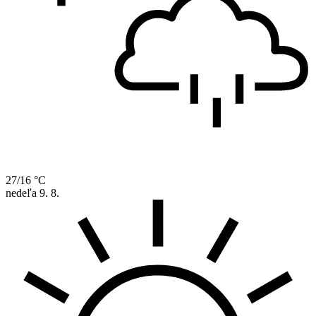
27/16 °C
nedeľa
9. 8.