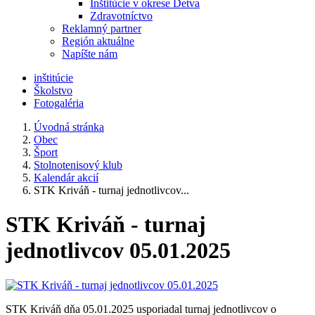
Inštitúcie v okrese Detva
Zdravotníctvo
Reklamný partner
Región aktuálne
Napíšte nám
inštitúcie
Školstvo
Fotogaléria
Úvodná stránka
Obec
Šport
Stolnotenisový klub
Kalendár akcií
STK Kriváň - turnaj jednotlivcov...
STK Kriváň - turnaj
jednotlivcov 05.01.2025
STK Kriváň dňa 05.01.2025 usporiadal turnaj jednotlivcov o