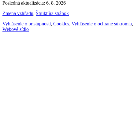
Posledná aktualizácia: 6. 8. 2026
Zmena vzhľadu
,
Štruktúra stránok
Vyhlásenie o prístupnosti
,
Cookies
,
Vyhlásenie o ochrane súkromia
,
Webové sídlo