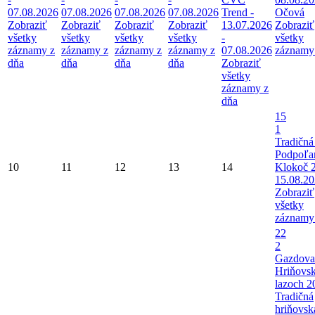
07.08.2026
07.08.2026
07.08.2026
07.08.2026
Trend -
Očová
Zobraziť
Zobraziť
Zobraziť
Zobraziť
13.07.2026
Zobraziť
všetky
všetky
všetky
všetky
-
všetky
záznamy z
záznamy z
záznamy z
záznamy z
07.08.2026
záznamy
dňa
dňa
dňa
dňa
Zobraziť
všetky
záznamy z
dňa
15
1
Tradičná
Podpoľa
10
11
12
13
14
Klokoč 
15.08.2
Zobraziť
všetky
záznamy
22
2
Gazdova
Hriňovs
lazoch 2
Tradičná
hriňovsk