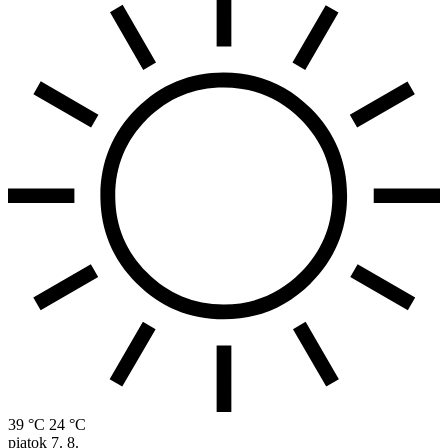
39 °C
24 °C
piatok
7. 8.