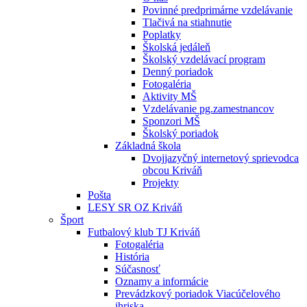
Povinné predprimárne vzdelávanie
Tlačivá na stiahnutie
Poplatky
Školská jedáleň
Školský vzdelávací program
Denný poriadok
Fotogaléria
Aktivity MŠ
Vzdelávanie pg.zamestnancov
Sponzori MŠ
Školský poriadok
Základná škola
Dvojjazyčný internetový sprievodca
obcou Kriváň
Projekty
Pošta
LESY SR OZ Kriváň
Šport
Futbalový klub TJ Kriváň
Fotogaléria
História
Súčasnosť
Oznamy a informácie
Prevádzkový poriadok Viacúčelového
ihriska