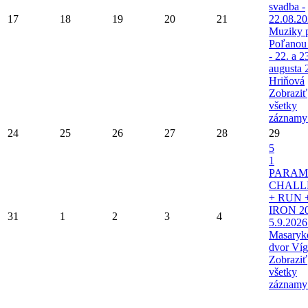
svadba -
17
18
19
20
21
22.08.2
Muziky 
Poľanou
- 22. a 2
augusta 
Hriňová
Zobraziť
všetky
záznamy
24
25
26
27
28
29
5
1
PARAM
CHALL
+ RUN 
IRON 20
31
1
2
3
4
5.9.2026
Masaryk
dvor Víg
Zobraziť
všetky
záznamy