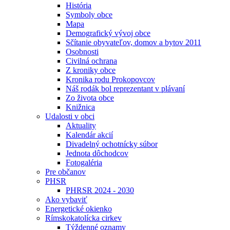
História
Symboly obce
Mapa
Demografický vývoj obce
Sčítanie obyvateľov, domov a bytov 2011
Osobnosti
Civilná ochrana
Z kroniky obce
Kronika rodu Prokopovcov
Náš rodák bol reprezentant v plávaní
Zo života obce
Knižnica
Udalosti v obci
Aktuality
Kalendár akcií
Divadelný ochotnícky súbor
Jednota dôchodcov
Fotogaléria
Pre občanov
PHSR
PHRSR 2024 - 2030
Ako vybaviť
Energetické okienko
Rímskokatolícka cirkev
Týždenné oznamy