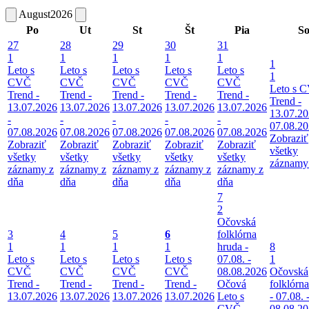
August
2026
Po
Ut
St
Št
Pia
S
27
28
29
30
31
1
1
1
1
1
1
Leto s
Leto s
Leto s
Leto s
Leto s
1
CVČ
CVČ
CVČ
CVČ
CVČ
Leto s 
Trend -
Trend -
Trend -
Trend -
Trend -
Trend -
13.07.2026
13.07.2026
13.07.2026
13.07.2026
13.07.2026
13.07.20
-
-
-
-
-
07.08.2
07.08.2026
07.08.2026
07.08.2026
07.08.2026
07.08.2026
Zobraziť
Zobraziť
Zobraziť
Zobraziť
Zobraziť
Zobraziť
všetky
všetky
všetky
všetky
všetky
všetky
záznamy
záznamy z
záznamy z
záznamy z
záznamy z
záznamy z
dňa
dňa
dňa
dňa
dňa
7
2
Očovská
3
4
5
6
folklórna
1
1
1
1
hruda -
8
Leto s
Leto s
Leto s
Leto s
07.08. -
1
CVČ
CVČ
CVČ
CVČ
08.08.2026
Očovská
Trend -
Trend -
Trend -
Trend -
Očová
folklórn
13.07.2026
13.07.2026
13.07.2026
13.07.2026
Leto s
- 07.08. 
-
-
-
-
CVČ
08.08.2