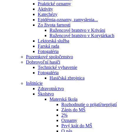
Praktické oznamy
Aktivity
Katechézy
Epidémia-oznamy, zamyslenia...
Zo života farnosti
Ružencové bratstvo v Kriváni
Ružencové bratstvo v Korytárkach
Lektorská služba
Farská rada
Fotogaléria
Pozemkové spoločenstvo
Dobrovoľní hasiči
Technické vybavenie
Fotogaléria
Hasičská zbrojnica
Inštitúcie
Zdravotníctvo
Školstvo
Materská škola
Rozhodnutie o prijatí/neprijatí
Zápis do MŠ
2%
Oznamy
Prvý krát do MŠ
O nás