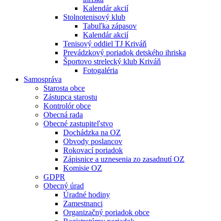
Kalendár akcií
Stolnotenisový klub
Tabuľka zápasov
Kalendár akcií
Tenisový oddiel TJ Kriváň
Prevádzkový poriadok detského ihriska
Športovo strelecký klub Kriváň
Fotogaléria
Samospráva
Starosta obce
Zástupca starostu
Kontrolór obce
Obecná rada
Obecné zastupiteľstvo
Dochádzka na OZ
Obvody poslancov
Rokovací poriadok
Zápisnice a uznesenia zo zasadnutí OZ
Komisie OZ
GDPR
Obecný úrad
Úradné hodiny
Zamestnanci
Organizačný poriadok obce