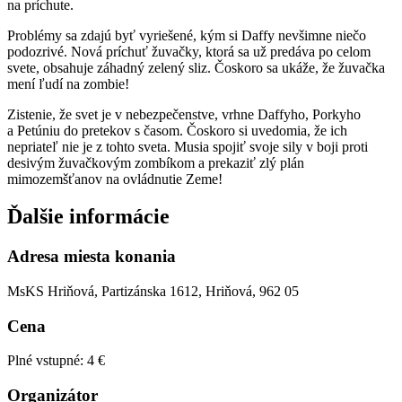
na príchute.
Problémy sa zdajú byť vyriešené, kým si Daffy nevšimne niečo
podozrivé. Nová príchuť žuvačky, ktorá sa už predáva po celom
svete, obsahuje záhadný zelený sliz. Čoskoro sa ukáže, že žuvačka
mení ľudí na zombie!
Zistenie, že svet je v nebezpečenstve, vrhne Daffyho, Porkyho
a Petúniu do pretekov s časom. Čoskoro si uvedomia, že ich
nepriateľ nie je z tohto sveta. Musia spojiť svoje sily v boji proti
desivým žuvačkovým zombíkom a prekaziť zlý plán
mimozemšťanov na ovládnutie Zeme!
Ďalšie informácie
Adresa miesta konania
MsKS Hriňová, Partizánska 1612, Hriňová, 962 05
Cena
Plné vstupné: 4 €
Organizátor