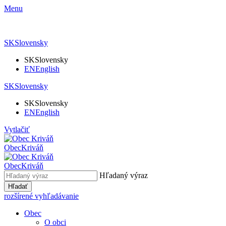
Menu
SK
Slovensky
SK
Slovensky
EN
English
SK
Slovensky
SK
Slovensky
EN
English
Vytlačiť
Obec
Kriváň
Obec
Kriváň
Hľadaný výraz
Hľadať
rozšírené vyhľadávanie
Obec
O obci