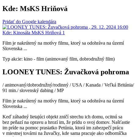
Kde:
MsKS Hriňová
Pridať do Google kalendára
Film je nakrútený na motívy filmu, ktorý sa odohráva na území
Slovenska ...
Typ akcie: kino - film (animovaný film, dobrodružný film)
LOONEY TUNES: Žuvačková pohroma
/ animovaný/dobrodružný/rodinný / USA / Kanada / Veľká Británia/
91 min./ slovenský dabing / MP
Film je nakrútený na motívy filmu, ktorý sa odohráva na území
Slovenska ...
Keď záhadný lietajúci objekt zničí strechu ich domu, ocitnú sa
bez peňazí na opravu a hrozí im, že prídu o svoj domov. Našťastie
im príde na pomoc prasiatko Petúnia, ktorá im zabezpečí prácu
v miestnej továrni na žuvačky, kde sama pracuje ako odborníčka