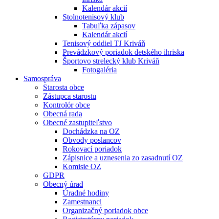
Kalendár akcií
Stolnotenisový klub
Tabuľka zápasov
Kalendár akcií
Tenisový oddiel TJ Kriváň
Prevádzkový poriadok detského ihriska
Športovo strelecký klub Kriváň
Fotogaléria
Samospráva
Starosta obce
Zástupca starostu
Kontrolór obce
Obecná rada
Obecné zastupiteľstvo
Dochádzka na OZ
Obvody poslancov
Rokovací poriadok
Zápisnice a uznesenia zo zasadnutí OZ
Komisie OZ
GDPR
Obecný úrad
Úradné hodiny
Zamestnanci
Organizačný poriadok obce