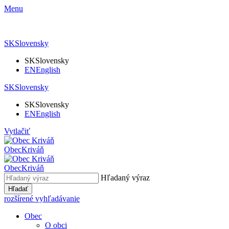
Menu
SK
Slovensky
SK
Slovensky
EN
English
SK
Slovensky
SK
Slovensky
EN
English
Vytlačiť
Obec
Kriváň
Obec
Kriváň
Hľadaný výraz
Hľadať
rozšírené vyhľadávanie
Obec
O obci