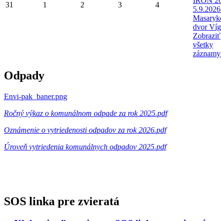
IRON 20
31
1
2
3
4
5.9.2026
Masaryk
dvor Víg
Zobraziť
všetky
záznamy
Odpady
Envi-pak_baner.png
Ročný výkaz o komunálnom odpade za rok 2025.pdf
Oznámenie o vytriedenosti odpadov za rok 2026.pdf
Úroveň vytriedenia komunálnych odpadov 2025.pdf
SOS linka pre zvieratá