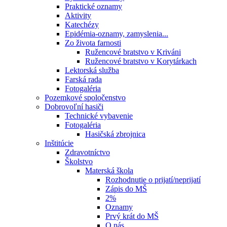
Praktické oznamy
Aktivity
Katechézy
Epidémia-oznamy, zamyslenia...
Zo života farnosti
Ružencové bratstvo v Kriváni
Ružencové bratstvo v Korytárkach
Lektorská služba
Farská rada
Fotogaléria
Pozemkové spoločenstvo
Dobrovoľní hasiči
Technické vybavenie
Fotogaléria
Hasičská zbrojnica
Inštitúcie
Zdravotníctvo
Školstvo
Materská škola
Rozhodnutie o prijatí/neprijatí
Zápis do MŠ
2%
Oznamy
Prvý krát do MŠ
O nás