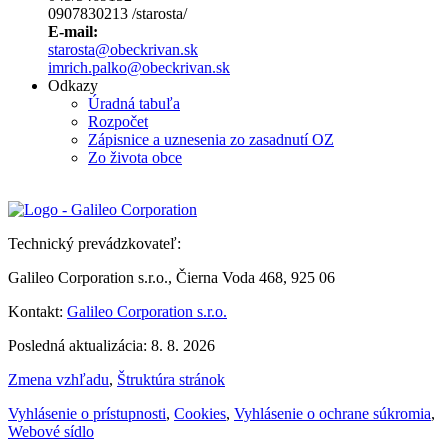
0907830213 /starosta/
E-mail:
starosta@obeckrivan.sk
imrich.palko@obeckrivan.sk
Odkazy
Úradná tabuľa
Rozpočet
Zápisnice a uznesenia zo zasadnutí OZ
Zo života obce
Technický prevádzkovateľ:
Galileo Corporation s.r.o., Čierna Voda 468, 925 06
Kontakt:
Galileo Corporation s.r.o.
Posledná aktualizácia: 8. 8. 2026
Zmena vzhľadu
,
Štruktúra stránok
Vyhlásenie o prístupnosti
,
Cookies
,
Vyhlásenie o ochrane súkromia
,
Webové sídlo