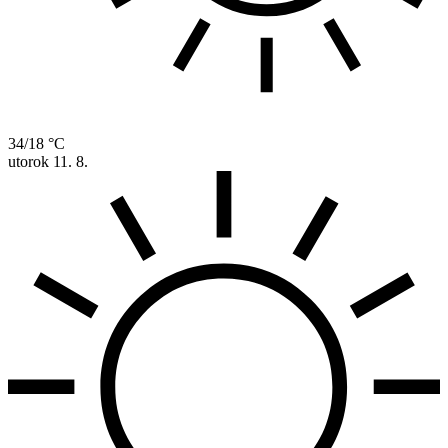
34/18 °C
utorok
11. 8.