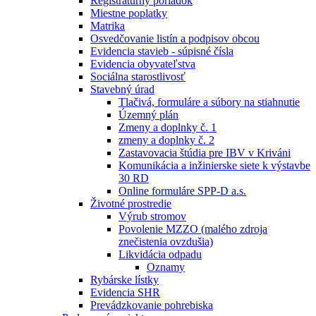
Registratúrny poriadok
Miestne poplatky
Matrika
Osvedčovanie listín a podpisov obcou
Evidencia stavieb - súpisné čísla
Evidencia obyvateľstva
Sociálna starostlivosť
Stavebný úrad
Tlačivá, formuláre a súbory na stiahnutie
Územný plán
Zmeny a doplnky č. 1
zmeny a doplnky č. 2
Zastavovacia štúdia pre IBV v Kriváni
Komunikácia a inžinierske siete k výstavbe
30 RD
Online formuláre SPP-D a.s.
Životné prostredie
Výrub stromov
Povolenie MZZO (malého zdroja
znečistenia ovzdušia)
Likvidácia odpadu
Oznamy
Rybárske lístky
Evidencia SHR
Prevádzkovanie pohrebiska