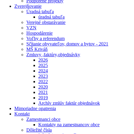
Podporené projekty
Zverejňovanie
Úradná tabuľa
úradná tabuľa
Verejné obstarávanie
VZN
Hospodárenie
Voľby a referendum
Sčítanie obyvateľov, domov a bytov - 2021
MŠ Kriváň
Zmluvy ,faktúry,objednávky
2026
2025
2024
2023
2022
2020
2021
2019
Archív zmlúv faktúr objednávok
Mimoriadne opatrenia
Kontakt
Zamestnanci obce
Kontakty na zamestnancov obce
Dôležité čísla