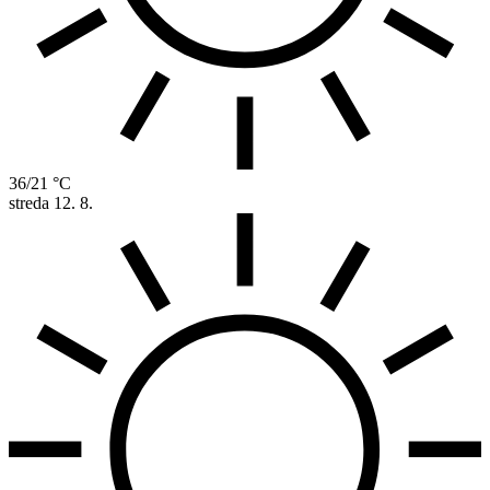
36/21 °C
streda
12. 8.