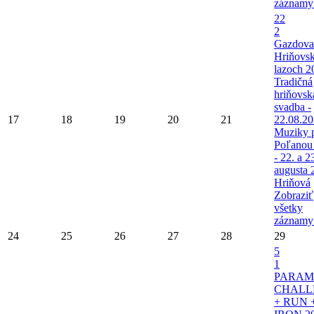
záznamy
22
2
Gazdova
Hriňovs
lazoch 2
Tradičná
hriňovsk
svadba -
17
18
19
20
21
22.08.2
Muziky 
Poľanou
- 22. a 2
augusta 
Hriňová
Zobraziť
všetky
záznamy
24
25
26
27
28
29
5
1
PARAM
CHALL
+ RUN 