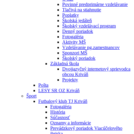
Povinné predprimárne vzdelávanie
Tlačivá na stiahnutie
Poplatky
Školská jedáleň
Školský vzdelávací program
Denný poriadok
Fotogaléria
Aktivity MŠ
Vzdelávanie pg.zamestnancov
Sponzori MŠ
Školský poriadok
Základná škola
Dvojjazyčný internetový sprievodca
obcou Kriváň
Projekty
Pošta
LESY SR OZ Kriváň
Šport
Futbalový klub TJ Kriváň
Fotogaléria
História
Súčasnosť
Oznamy a informácie
Prevádzkový poriadok Viacúčelového
ihriska