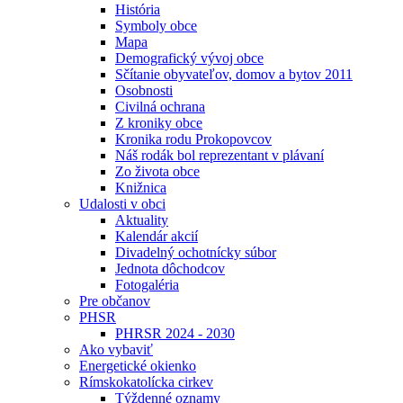
História
Symboly obce
Mapa
Demografický vývoj obce
Sčítanie obyvateľov, domov a bytov 2011
Osobnosti
Civilná ochrana
Z kroniky obce
Kronika rodu Prokopovcov
Náš rodák bol reprezentant v plávaní
Zo života obce
Knižnica
Udalosti v obci
Aktuality
Kalendár akcií
Divadelný ochotnícky súbor
Jednota dôchodcov
Fotogaléria
Pre občanov
PHSR
PHRSR 2024 - 2030
Ako vybaviť
Energetické okienko
Rímskokatolícka cirkev
Týždenné oznamy