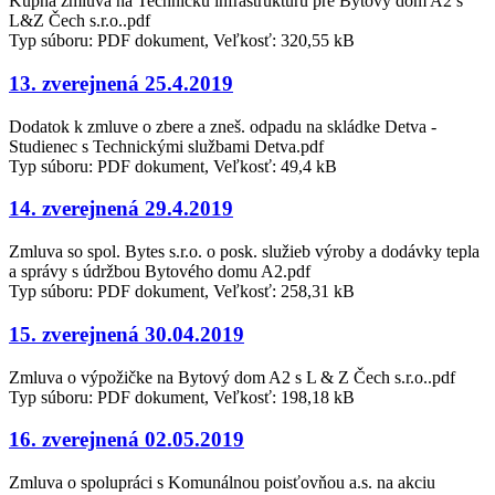
Kúpna zmluva na Technickú infraštruktúru pre Bytový dom A2 s
L&Z Čech s.r.o..pdf
Typ súboru: PDF dokument, Veľkosť: 320,55 kB
13. zverejnená 25.4.2019
Dodatok k zmluve o zbere a zneš. odpadu na skládke Detva -
Studienec s Technickými službami Detva.pdf
Typ súboru: PDF dokument, Veľkosť: 49,4 kB
14. zverejnená 29.4.2019
Zmluva so spol. Bytes s.r.o. o posk. služieb výroby a dodávky tepla
a správy s údržbou Bytového domu A2.pdf
Typ súboru: PDF dokument, Veľkosť: 258,31 kB
15. zverejnená 30.04.2019
Zmluva o výpožičke na Bytový dom A2 s L & Z Čech s.r.o..pdf
Typ súboru: PDF dokument, Veľkosť: 198,18 kB
16. zverejnená 02.05.2019
Zmluva o spolupráci s Komunálnou poisťovňou a.s. na akciu