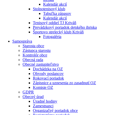
Kalendár akcií
Stolnotenisový klub
Tabuľka zápasov
Kalendár akcií
Tenisový oddiel TJ Kriváň
Prevádzkový poriadok detského ihriska
Športovo strelecký klub Kriváň
Fotogaléria
Samospráva
Starosta obce
Zástupca starostu
Kontrolór obce
Obecná rada
Obecné zastupiteľstvo
Dochádzka na OZ
Obvody poslancov
Rokovací poriadok
Zápisnice a uznesenia zo zasadnutí OZ
Komisie OZ
GDPR
Obecný úrad
Úradné hodiny
Zamestnanci
Organizačný poriadok obce