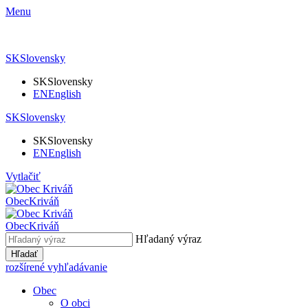
Menu
SK
Slovensky
SK
Slovensky
EN
English
SK
Slovensky
SK
Slovensky
EN
English
Vytlačiť
Obec
Kriváň
Obec
Kriváň
Hľadaný výraz
Hľadať
rozšírené vyhľadávanie
Obec
O obci