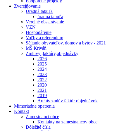
Podporené projekty
Zverejňovanie
Úradná tabuľa
úradná tabuľa
Verejné obstarávanie
VZN
Hospodárenie
Voľby a referendum
Sčítanie obyvateľov, domov a bytov - 2021
MŠ Kriváň
Zmluvy ,faktúry,objednávky
2026
2025
2024
2023
2022
2020
2021
2019
Archív zmlúv faktúr objednávok
Mimoriadne opatrenia
Kontakt
Zamestnanci obce
Kontakty na zamestnancov obce
Dôležité čísla