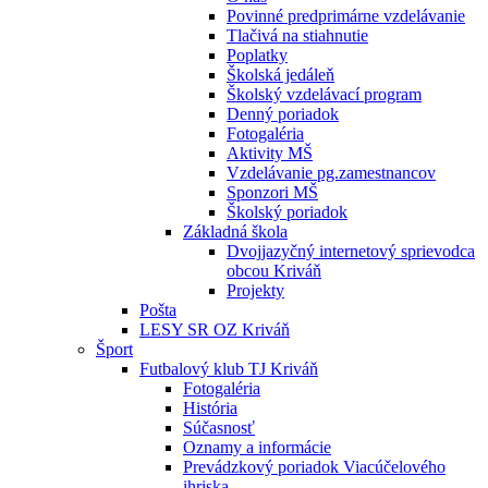
Povinné predprimárne vzdelávanie
Tlačivá na stiahnutie
Poplatky
Školská jedáleň
Školský vzdelávací program
Denný poriadok
Fotogaléria
Aktivity MŠ
Vzdelávanie pg.zamestnancov
Sponzori MŠ
Školský poriadok
Základná škola
Dvojjazyčný internetový sprievodca
obcou Kriváň
Projekty
Pošta
LESY SR OZ Kriváň
Šport
Futbalový klub TJ Kriváň
Fotogaléria
História
Súčasnosť
Oznamy a informácie
Prevádzkový poriadok Viacúčelového
ihriska