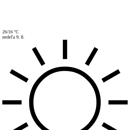
26/16 °C
nedeľa
9. 8.