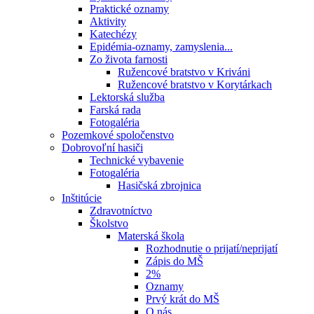
Praktické oznamy
Aktivity
Katechézy
Epidémia-oznamy, zamyslenia...
Zo života farnosti
Ružencové bratstvo v Kriváni
Ružencové bratstvo v Korytárkach
Lektorská služba
Farská rada
Fotogaléria
Pozemkové spoločenstvo
Dobrovoľní hasiči
Technické vybavenie
Fotogaléria
Hasičská zbrojnica
Inštitúcie
Zdravotníctvo
Školstvo
Materská škola
Rozhodnutie o prijatí/neprijatí
Zápis do MŠ
2%
Oznamy
Prvý krát do MŠ
O nás