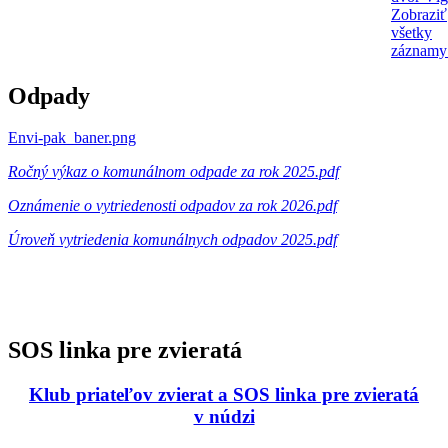
Zobraziť
všetky
záznamy
Odpady
Envi-pak_baner.png
Ročný výkaz o komunálnom odpade za rok 2025.pdf
Oznámenie o vytriedenosti odpadov za rok 2026.pdf
Úroveň vytriedenia komunálnych odpadov 2025.pdf
SOS linka pre zvieratá
Klub priateľov zvierat a SOS linka pre zvieratá
v núdzi