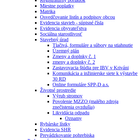
Registratúrny poriadok
Miestne poplatky
Matrika
Osvedčovanie listín a podpisov obcou
Evidencia stavieb - súpisné čísla
Evidencia obyvateľstva
Sociálna starostlivosť
Stavebný úrad
Tlačivá, formuláre a súbory na stiahnutie
Územný plán
Zmeny a doplnky č. 1
zmeny a doplnky č. 2
Zastavovacia štúdia pre IBV v Kriváni
Komunikácia a inžinierske siete k výstavbe
30 RD
Online formuláre SPP-D a.s.
Životné prostredie
Výrub stromov
Povolenie MZZO (malého zdroja
znečistenia ovzdušia)
Likvidácia odpadu
Oznamy
Rybárske lístky
Evidencia SHR
Prevádzkovanie pohrebiska