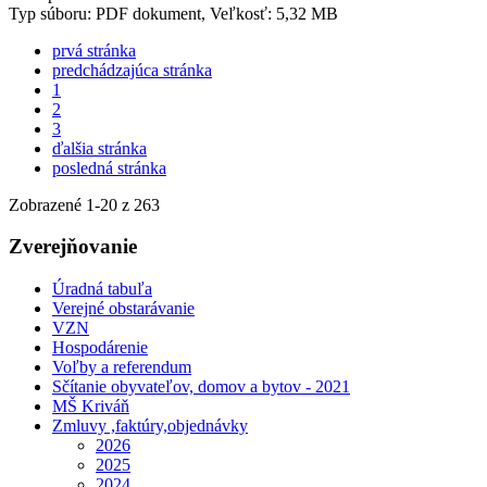
Typ súboru: PDF dokument, Veľkosť: 5,32 MB
prvá stránka
predchádzajúca stránka
1
2
3
ďalšia stránka
posledná stránka
Zobrazené
1
-
20
z 263
Zverejňovanie
Úradná tabuľa
Verejné obstarávanie
VZN
Hospodárenie
Voľby a referendum
Sčítanie obyvateľov, domov a bytov - 2021
MŠ Kriváň
Zmluvy ,faktúry,objednávky
2026
2025
2024