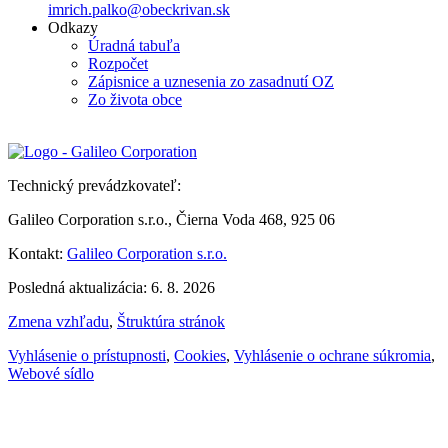
imrich.palko@obeckrivan.sk
Odkazy
Úradná tabuľa
Rozpočet
Zápisnice a uznesenia zo zasadnutí OZ
Zo života obce
Technický prevádzkovateľ:
Galileo Corporation s.r.o., Čierna Voda 468, 925 06
Kontakt:
Galileo Corporation s.r.o.
Posledná aktualizácia: 6. 8. 2026
Zmena vzhľadu
,
Štruktúra stránok
Vyhlásenie o prístupnosti
,
Cookies
,
Vyhlásenie o ochrane súkromia
,
Webové sídlo