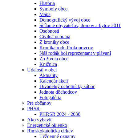
História
Symboly obce
Mapa
Demografický vývoj obce
Sčítanie obyvateľov, domov a bytov 2011
Osobnosti
Civilná ochrana
Z kroniky obce
Kronika rodu Prokopovcov
Náš rodák bol reprezentant v plávaní
Zo života obce
Knižnica
Udalosti v obci
Aktuality
Kalendár akcií
Divadelný ochotnícky súbor
Jednota dôchodcov
Fotogaléria
Pre občanov
PHSR
PHRSR 2024 - 2030
Ako vybaviť
Energetické okienko
Rímskokatolícka cirkev
Týždenné oznamy