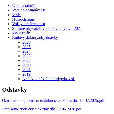
Úradná tabuľa
Verejné obstarávanie
VZN
Hospodárenie
Voľby a referendum
Sčítanie obyvateľov, domov a bytov - 2021
MŠ Kriváň
Zmluvy ,faktúry,objednávky
2026
2025
2024
2023
2022
2020
2021
2019
Archív zmlúv faktúr objednávok
Odstávky
Oznámenie o prerušení distribúcie elektriny dňa 16.07.2026.pdf
Prerušenie dodávky elektriny dňa 17.06.2026.pdf