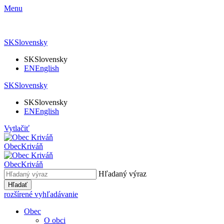
Menu
SK
Slovensky
SK
Slovensky
EN
English
SK
Slovensky
SK
Slovensky
EN
English
Vytlačiť
Obec
Kriváň
Obec
Kriváň
Hľadaný výraz
Hľadať
rozšírené vyhľadávanie
Obec
O obci