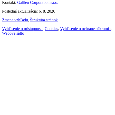
Kontakt:
Galileo Corporation s.r.o.
Posledná aktualizácia: 6. 8. 2026
Zmena vzhľadu
,
Štruktúra stránok
Vyhlásenie o prístupnosti
,
Cookies
,
Vyhlásenie o ochrane súkromia
,
Webové sídlo