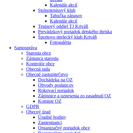
Kalendár akcií
Stolnotenisový klub
Tabuľka zápasov
Kalendár akcií
Tenisový oddiel TJ Kriváň
Prevádzkový poriadok detského ihriska
Športovo strelecký klub Kriváň
Fotogaléria
Samospráva
Starosta obce
Zástupca starostu
Kontrolór obce
Obecná rada
Obecné zastupiteľstvo
Dochádzka na OZ
Obvody poslancov
Rokovací poriadok
Zápisnice a uznesenia zo zasadnutí OZ
Komisie OZ
GDPR
Obecný úrad
Úradné hodiny
Zamestnanci
Organizačný poriadok obce