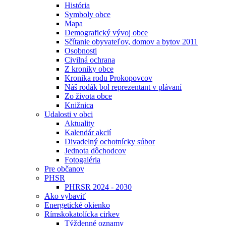
História
Symboly obce
Mapa
Demografický vývoj obce
Sčítanie obyvateľov, domov a bytov 2011
Osobnosti
Civilná ochrana
Z kroniky obce
Kronika rodu Prokopovcov
Náš rodák bol reprezentant v plávaní
Zo života obce
Knižnica
Udalosti v obci
Aktuality
Kalendár akcií
Divadelný ochotnícky súbor
Jednota dôchodcov
Fotogaléria
Pre občanov
PHSR
PHRSR 2024 - 2030
Ako vybaviť
Energetické okienko
Rímskokatolícka cirkev
Týždenné oznamy