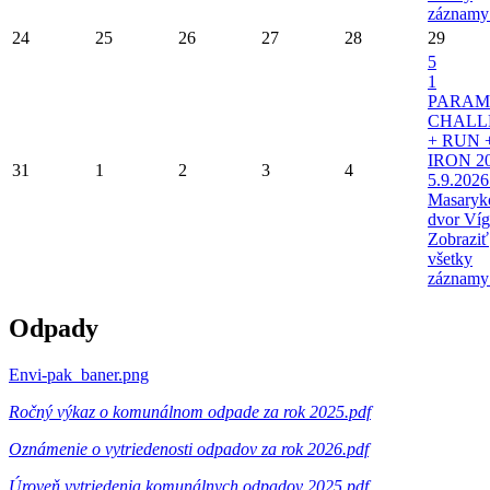
záznamy
24
25
26
27
28
29
5
1
PARAM
CHALL
+ RUN 
IRON 20
31
1
2
3
4
5.9.2026
Masaryk
dvor Víg
Zobraziť
všetky
záznamy
Odpady
Envi-pak_baner.png
Ročný výkaz o komunálnom odpade za rok 2025.pdf
Oznámenie o vytriedenosti odpadov za rok 2026.pdf
Úroveň vytriedenia komunálnych odpadov 2025.pdf