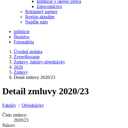
Inštitúcie v okrese Detva
Zdravotníctvo
Reklamný partner
Región aktuálne
Napíšte nám
inštitúcie
Školstvo
Fotogaléria
Úvodná stránka
Zverejňovanie
Zmluvy ,faktúry,objednávky
2020
Zmluvy
Detail zmluvy 2020/23
Detail zmluvy 2020/23
Faktúry
|
Objednávky
Číslo zmluvy:
2020/23
Názov: