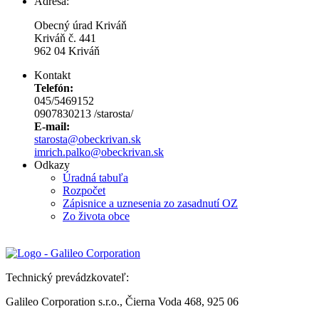
Adresa:
Obecný úrad Kriváň
Kriváň č. 441
962 04 Kriváň
Kontakt
Telefón:
045/5469152
0907830213 /starosta/
E-mail:
starosta@obeckrivan.sk
imrich.palko@obeckrivan.sk
Odkazy
Úradná tabuľa
Rozpočet
Zápisnice a uznesenia zo zasadnutí OZ
Zo života obce
Technický prevádzkovateľ:
Galileo Corporation s.r.o., Čierna Voda 468, 925 06