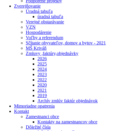
Podporené projekty
Zverejňovanie
Úradná tabuľa
úradná tabuľa
Verejné obstarávanie
VZN
Hospodárenie
Voľby a referendum
Sčítanie obyvateľov, domov a bytov - 2021
MŠ Kriváň
Zmluvy ,faktúry,objednávky
2026
2025
2024
2023
2022
2020
2021
2019
Archív zmlúv faktúr objednávok
Mimoriadne opatrenia
Kontakt
Zamestnanci obce
Kontakty na zamestnancov obce
Dôležité čísla