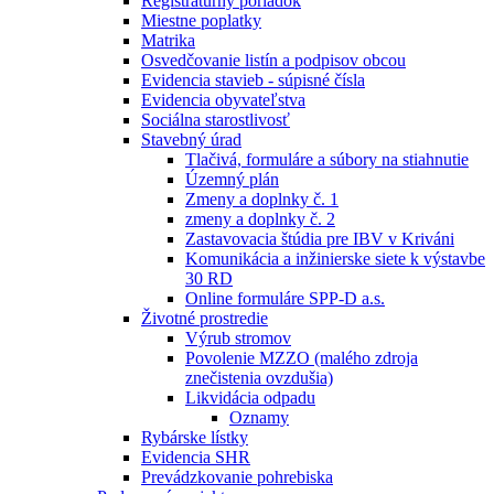
Registratúrny poriadok
Miestne poplatky
Matrika
Osvedčovanie listín a podpisov obcou
Evidencia stavieb - súpisné čísla
Evidencia obyvateľstva
Sociálna starostlivosť
Stavebný úrad
Tlačivá, formuláre a súbory na stiahnutie
Územný plán
Zmeny a doplnky č. 1
zmeny a doplnky č. 2
Zastavovacia štúdia pre IBV v Kriváni
Komunikácia a inžinierske siete k výstavbe
30 RD
Online formuláre SPP-D a.s.
Životné prostredie
Výrub stromov
Povolenie MZZO (malého zdroja
znečistenia ovzdušia)
Likvidácia odpadu
Oznamy
Rybárske lístky
Evidencia SHR
Prevádzkovanie pohrebiska