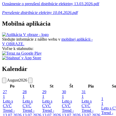
Oznámenie o prerušení distribúcie elektriny 13.03.2026.pdf
Prerušenie distribúcie elekriny 10.04.2026.pdf
Mobilná aplikácia
Sledujte informácie z nášho webu v
mobilnej aplikácii -
V OBRAZE.
Voľne k stiahnutiu:
Kalendár
August
2026
Po
Ut
St
Št
Pia
S
27
28
29
30
31
1
1
1
1
1
1
Leto s
Leto s
Leto s
Leto s
Leto s
1
CVČ
CVČ
CVČ
CVČ
CVČ
Leto s 
Trend -
Trend -
Trend -
Trend -
Trend -
Trend -
13.07.2026
13.07.2026
13.07.2026
13.07.2026
13.07.2026