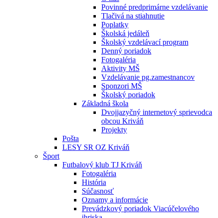
Povinné predprimárne vzdelávanie
Tlačivá na stiahnutie
Poplatky
Školská jedáleň
Školský vzdelávací program
Denný poriadok
Fotogaléria
Aktivity MŠ
Vzdelávanie pg.zamestnancov
Sponzori MŠ
Školský poriadok
Základná škola
Dvojjazyčný internetový sprievodca
obcou Kriváň
Projekty
Pošta
LESY SR OZ Kriváň
Šport
Futbalový klub TJ Kriváň
Fotogaléria
História
Súčasnosť
Oznamy a informácie
Prevádzkový poriadok Viacúčelového
ihriska