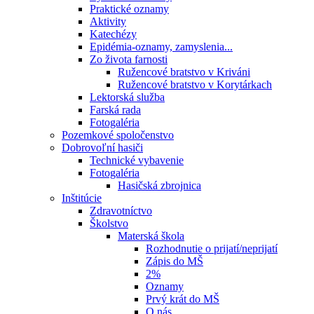
Praktické oznamy
Aktivity
Katechézy
Epidémia-oznamy, zamyslenia...
Zo života farnosti
Ružencové bratstvo v Kriváni
Ružencové bratstvo v Korytárkach
Lektorská služba
Farská rada
Fotogaléria
Pozemkové spoločenstvo
Dobrovoľní hasiči
Technické vybavenie
Fotogaléria
Hasičská zbrojnica
Inštitúcie
Zdravotníctvo
Školstvo
Materská škola
Rozhodnutie o prijatí/neprijatí
Zápis do MŠ
2%
Oznamy
Prvý krát do MŠ
O nás