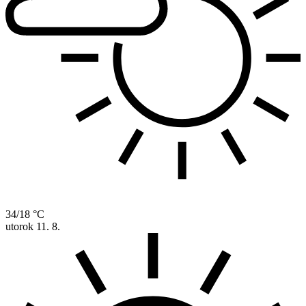
34/18 °C
utorok
11. 8.