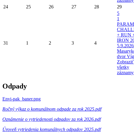
záznamy
24
25
26
27
28
29
5
1
PARAM
CHALL
+ RUN 
IRON 20
31
1
2
3
4
5.9.2026
Masaryk
dvor Víg
Zobraziť
všetky
záznamy
Odpady
Envi-pak_baner.png
Ročný výkaz o komunálnom odpade za rok 2025.pdf
Oznámenie o vytriedenosti odpadov za rok 2026.pdf
Úroveň vytriedenia komunálnych odpadov 2025.pdf