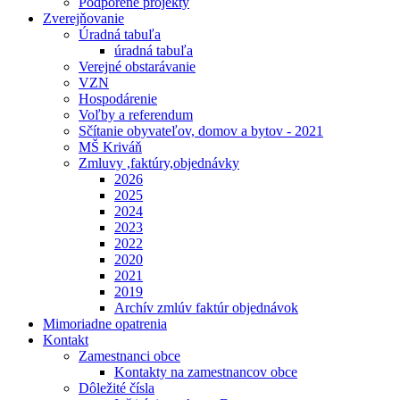
Podporené projekty
Zverejňovanie
Úradná tabuľa
úradná tabuľa
Verejné obstarávanie
VZN
Hospodárenie
Voľby a referendum
Sčítanie obyvateľov, domov a bytov - 2021
MŠ Kriváň
Zmluvy ,faktúry,objednávky
2026
2025
2024
2023
2022
2020
2021
2019
Archív zmlúv faktúr objednávok
Mimoriadne opatrenia
Kontakt
Zamestnanci obce
Kontakty na zamestnancov obce
Dôležité čísla