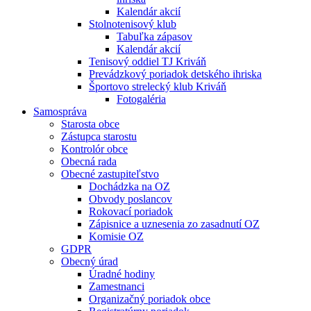
Kalendár akcií
Stolnotenisový klub
Tabuľka zápasov
Kalendár akcií
Tenisový oddiel TJ Kriváň
Prevádzkový poriadok detského ihriska
Športovo strelecký klub Kriváň
Fotogaléria
Samospráva
Starosta obce
Zástupca starostu
Kontrolór obce
Obecná rada
Obecné zastupiteľstvo
Dochádzka na OZ
Obvody poslancov
Rokovací poriadok
Zápisnice a uznesenia zo zasadnutí OZ
Komisie OZ
GDPR
Obecný úrad
Úradné hodiny
Zamestnanci
Organizačný poriadok obce