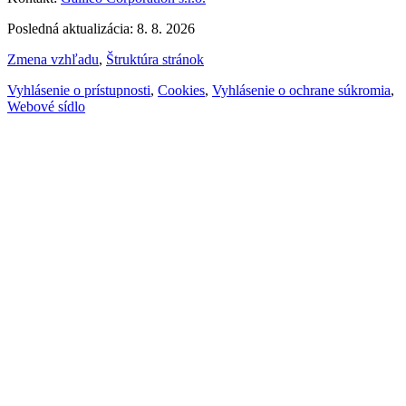
Posledná aktualizácia: 8. 8. 2026
Zmena vzhľadu
,
Štruktúra stránok
Vyhlásenie o prístupnosti
,
Cookies
,
Vyhlásenie o ochrane súkromia
,
Webové sídlo