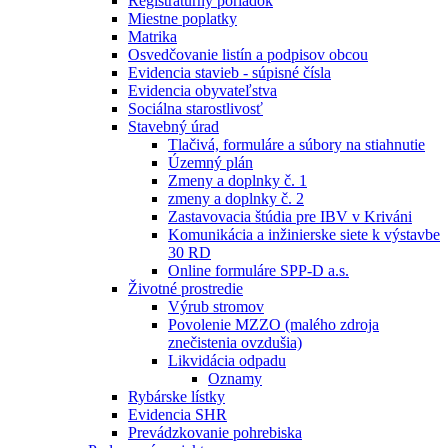
Registratúrny poriadok
Miestne poplatky
Matrika
Osvedčovanie listín a podpisov obcou
Evidencia stavieb - súpisné čísla
Evidencia obyvateľstva
Sociálna starostlivosť
Stavebný úrad
Tlačivá, formuláre a súbory na stiahnutie
Územný plán
Zmeny a doplnky č. 1
zmeny a doplnky č. 2
Zastavovacia štúdia pre IBV v Kriváni
Komunikácia a inžinierske siete k výstavbe
30 RD
Online formuláre SPP-D a.s.
Životné prostredie
Výrub stromov
Povolenie MZZO (malého zdroja
znečistenia ovzdušia)
Likvidácia odpadu
Oznamy
Rybárske lístky
Evidencia SHR
Prevádzkovanie pohrebiska