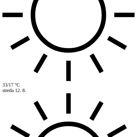
33/17 °C
streda
12. 8.