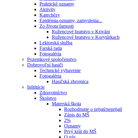
Praktické oznamy
Aktivity
Katechézy
Epidémia-oznamy, zamyslenia...
Zo života farnosti
Ružencové bratstvo v Kriváni
Ružencové bratstvo v Korytárkach
Lektorská služba
Farská rada
Fotogaléria
Pozemkové spoločenstvo
Dobrovoľní hasiči
Technické vybavenie
Fotogaléria
Hasičská zbrojnica
Inštitúcie
Zdravotníctvo
Školstvo
Materská škola
Rozhodnutie o prijatí/neprijatí
Zápis do MŠ
2%
Oznamy
Prvý krát do MŠ
O nás