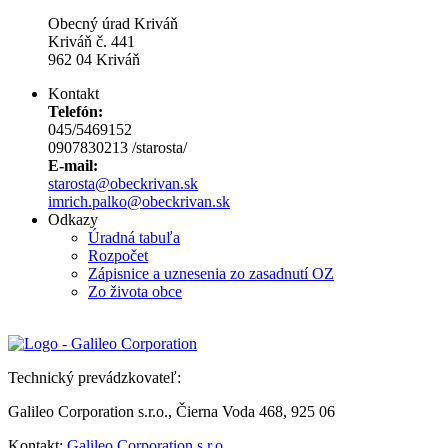
Obecný úrad Kriváň
Kriváň č. 441
962 04 Kriváň
Kontakt
Telefón:
045/5469152
0907830213 /starosta/
E-mail:
starosta@obeckrivan.sk
imrich.palko@obeckrivan.sk
Odkazy
Úradná tabuľa
Rozpočet
Zápisnice a uznesenia zo zasadnutí OZ
Zo života obce
Technický prevádzkovateľ:
Galileo Corporation s.r.o., Čierna Voda 468, 925 06
Kontakt:
Galileo Corporation s.r.o.