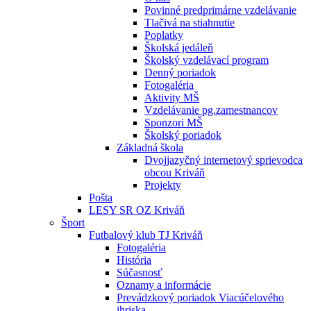
Povinné predprimárne vzdelávanie
Tlačivá na stiahnutie
Poplatky
Školská jedáleň
Školský vzdelávací program
Denný poriadok
Fotogaléria
Aktivity MŠ
Vzdelávanie pg.zamestnancov
Sponzori MŠ
Školský poriadok
Základná škola
Dvojjazyčný internetový sprievodca
obcou Kriváň
Projekty
Pošta
LESY SR OZ Kriváň
Šport
Futbalový klub TJ Kriváň
Fotogaléria
História
Súčasnosť
Oznamy a informácie
Prevádzkový poriadok Viacúčelového
ihriska