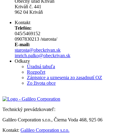
Obecný úrad Kriváň
Kriváň č. 441
962 04 Kriváň
Kontakt
Telefón:
045/5469152
0907830213 /starosta/
E-mail:
starosta@obeckrivan.sk
imrich.palko@obeckrivan.sk
Odkazy
Úradná tabuľa
Rozpočet
Zápisnice a uznesenia zo zasadnutí OZ
Zo života obce
Technický prevádzkovateľ:
Galileo Corporation s.r.o., Čierna Voda 468, 925 06
Kontakt:
Galileo Corporation s.r.o.