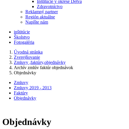
Inštitúcie v okrese Detva
Zdravotníctvo
Reklamný partner
Región aktuálne
Napíšte nám
inštitúcie
Školstvo
Fotogaléria
Úvodná stránka
Zverejňovanie
Zmluvy ,faktúry,objednávky
Archív zmlúv faktúr objednávok
Objednávky
Zmluvy
Zmluvy 2019 - 2013
Faktúry
Objednávky
Objednávky