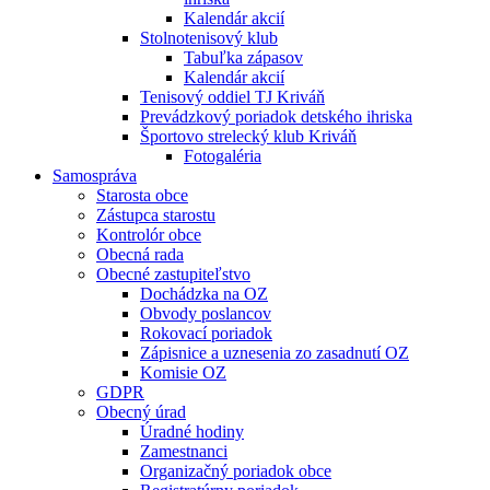
Kalendár akcií
Stolnotenisový klub
Tabuľka zápasov
Kalendár akcií
Tenisový oddiel TJ Kriváň
Prevádzkový poriadok detského ihriska
Športovo strelecký klub Kriváň
Fotogaléria
Samospráva
Starosta obce
Zástupca starostu
Kontrolór obce
Obecná rada
Obecné zastupiteľstvo
Dochádzka na OZ
Obvody poslancov
Rokovací poriadok
Zápisnice a uznesenia zo zasadnutí OZ
Komisie OZ
GDPR
Obecný úrad
Úradné hodiny
Zamestnanci
Organizačný poriadok obce