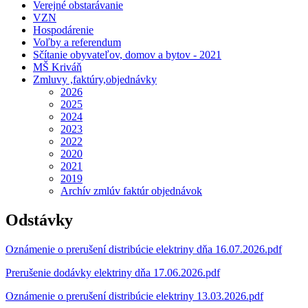
Verejné obstarávanie
VZN
Hospodárenie
Voľby a referendum
Sčítanie obyvateľov, domov a bytov - 2021
MŠ Kriváň
Zmluvy ,faktúry,objednávky
2026
2025
2024
2023
2022
2020
2021
2019
Archív zmlúv faktúr objednávok
Odstávky
Oznámenie o prerušení distribúcie elektriny dňa 16.07.2026.pdf
Prerušenie dodávky elektriny dňa 17.06.2026.pdf
Oznámenie o prerušení distribúcie elektriny 13.03.2026.pdf