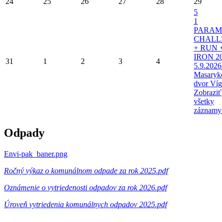
24
25
26
27
28
29
5
1
PARAM
CHALL
+ RUN 
IRON 20
31
1
2
3
4
5.9.2026
Masaryk
dvor Víg
Zobraziť
všetky
záznamy
Odpady
Envi-pak_baner.png
Ročný výkaz o komunálnom odpade za rok 2025.pdf
Oznámenie o vytriedenosti odpadov za rok 2026.pdf
Úroveň vytriedenia komunálnych odpadov 2025.pdf