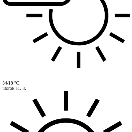
34/18 °C
utorok
11. 8.