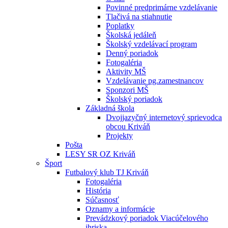
Povinné predprimárne vzdelávanie
Tlačivá na stiahnutie
Poplatky
Školská jedáleň
Školský vzdelávací program
Denný poriadok
Fotogaléria
Aktivity MŠ
Vzdelávanie pg.zamestnancov
Sponzori MŠ
Školský poriadok
Základná škola
Dvojjazyčný internetový sprievodca
obcou Kriváň
Projekty
Pošta
LESY SR OZ Kriváň
Šport
Futbalový klub TJ Kriváň
Fotogaléria
História
Súčasnosť
Oznamy a informácie
Prevádzkový poriadok Viacúčelového
ihriska