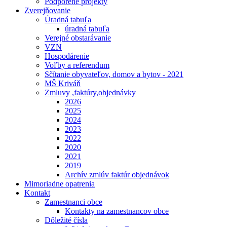
Podporené projekty
Zverejňovanie
Úradná tabuľa
úradná tabuľa
Verejné obstarávanie
VZN
Hospodárenie
Voľby a referendum
Sčítanie obyvateľov, domov a bytov - 2021
MŠ Kriváň
Zmluvy ,faktúry,objednávky
2026
2025
2024
2023
2022
2020
2021
2019
Archív zmlúv faktúr objednávok
Mimoriadne opatrenia
Kontakt
Zamestnanci obce
Kontakty na zamestnancov obce
Dôležité čísla