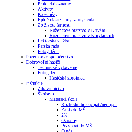
Praktické oznamy
Aktivity
Katechézy
Epidémia-oznamy, zamyslenia...
Zo života farnosti
Ružencové bratstvo v Kriváni
Ružencové bratstvo v Korytárkach
Lektorská služba
Farská rada
Fotogaléria
Pozemkové spoločenstvo
Dobrovoľní hasiči
Technické vybavenie
Fotogaléria
Hasičská zbrojnica
Inštitúcie
Zdravotníctvo
Školstvo
Materská škola
Rozhodnutie o prijatí/neprijatí
Zápis do MŠ
2%
Oznamy
Prvý krát do MŠ
O nás