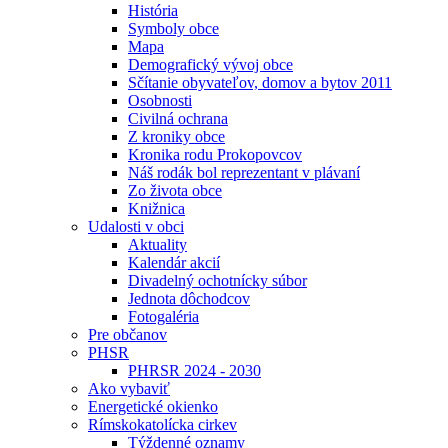
História
Symboly obce
Mapa
Demografický vývoj obce
Sčítanie obyvateľov, domov a bytov 2011
Osobnosti
Civilná ochrana
Z kroniky obce
Kronika rodu Prokopovcov
Náš rodák bol reprezentant v plávaní
Zo života obce
Knižnica
Udalosti v obci
Aktuality
Kalendár akcií
Divadelný ochotnícky súbor
Jednota dôchodcov
Fotogaléria
Pre občanov
PHSR
PHRSR 2024 - 2030
Ako vybaviť
Energetické okienko
Rímskokatolícka cirkev
Týždenné oznamy