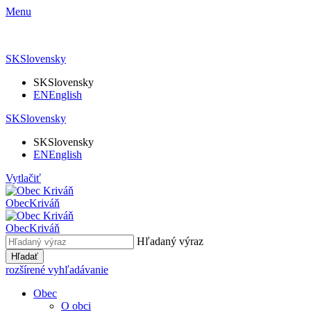
Menu
SK
Slovensky
SK
Slovensky
EN
English
SK
Slovensky
SK
Slovensky
EN
English
Vytlačiť
Obec
Kriváň
Obec
Kriváň
Hľadaný výraz
Hľadať
rozšírené vyhľadávanie
Obec
O obci