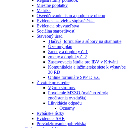
Registratúrny poriadok
Miestne poplatky
Matrika
Osvedčovanie listín a podpisov obcou
Evidencia stavieb - súpisné čísla
Evidencia obyvateľstva
Sociálna starostlivosť
Stavebný úrad
Tlačivá, formuláre a súbory na stiahnutie
Územný plán
Zmeny a doplnky č. 1
zmeny a doplnky č. 2
Zastavovacia štúdia pre IBV v Kriváni
Komunikácia a inžinierske siete k výstavbe
30 RD
Online formuláre SPP-D a.s.
Životné prostredie
Výrub stromov
Povolenie MZZO (malého zdroja
znečistenia ovzdušia)
Likvidácia odpadu
Oznamy
Rybárske lístky
Evidencia SHR
Prevádzkovanie pohrebiska