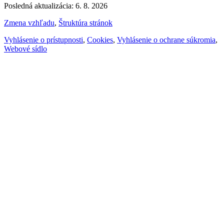
Posledná aktualizácia: 6. 8. 2026
Zmena vzhľadu
,
Štruktúra stránok
Vyhlásenie o prístupnosti
,
Cookies
,
Vyhlásenie o ochrane súkromia
,
Webové sídlo