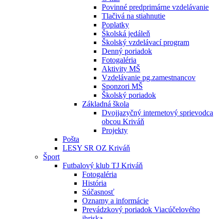
Povinné predprimárne vzdelávanie
Tlačivá na stiahnutie
Poplatky
Školská jedáleň
Školský vzdelávací program
Denný poriadok
Fotogaléria
Aktivity MŠ
Vzdelávanie pg.zamestnancov
Sponzori MŠ
Školský poriadok
Základná škola
Dvojjazyčný internetový sprievodca
obcou Kriváň
Projekty
Pošta
LESY SR OZ Kriváň
Šport
Futbalový klub TJ Kriváň
Fotogaléria
História
Súčasnosť
Oznamy a informácie
Prevádzkový poriadok Viacúčelového
ihriska