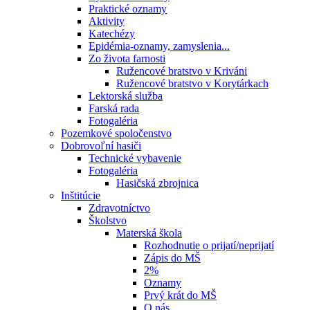
Praktické oznamy
Aktivity
Katechézy
Epidémia-oznamy, zamyslenia...
Zo života farnosti
Ružencové bratstvo v Kriváni
Ružencové bratstvo v Korytárkach
Lektorská služba
Farská rada
Fotogaléria
Pozemkové spoločenstvo
Dobrovoľní hasiči
Technické vybavenie
Fotogaléria
Hasičská zbrojnica
Inštitúcie
Zdravotníctvo
Školstvo
Materská škola
Rozhodnutie o prijatí/neprijatí
Zápis do MŠ
2%
Oznamy
Prvý krát do MŠ
O nás