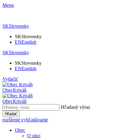
Menu
SK
Slovensky
SK
Slovensky
EN
English
SK
Slovensky
SK
Slovensky
EN
English
Vytlačiť
Obec
Kriváň
Obec
Kriváň
Hľadaný výraz
Hľadať
rozšírené vyhľadávanie
Obec
O obci