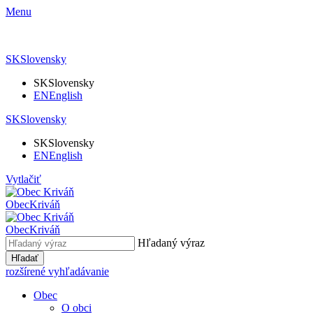
Menu
SK
Slovensky
SK
Slovensky
EN
English
SK
Slovensky
SK
Slovensky
EN
English
Vytlačiť
Obec
Kriváň
Obec
Kriváň
Hľadaný výraz
Hľadať
rozšírené vyhľadávanie
Obec
O obci