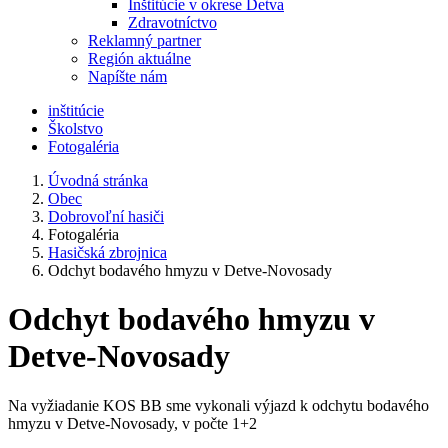
Inštitúcie v okrese Detva
Zdravotníctvo
Reklamný partner
Región aktuálne
Napíšte nám
inštitúcie
Školstvo
Fotogaléria
Úvodná stránka
Obec
Dobrovoľní hasiči
Fotogaléria
Hasičská zbrojnica
Odchyt bodavého hmyzu v Detve-Novosady
Odchyt bodavého hmyzu v
Detve-Novosady
Na vyžiadanie KOS BB sme vykonali výjazd k odchytu bodavého
hmyzu v Detve-Novosady, v počte 1+2