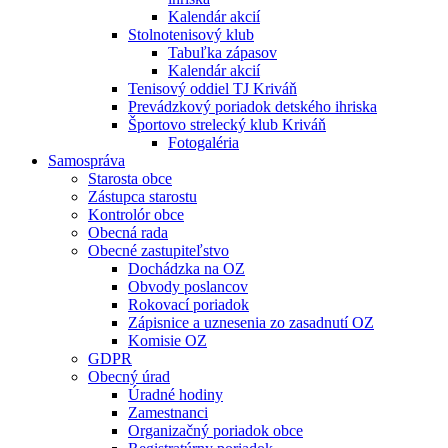
Kalendár akcií
Stolnotenisový klub
Tabuľka zápasov
Kalendár akcií
Tenisový oddiel TJ Kriváň
Prevádzkový poriadok detského ihriska
Športovo strelecký klub Kriváň
Fotogaléria
Samospráva
Starosta obce
Zástupca starostu
Kontrolór obce
Obecná rada
Obecné zastupiteľstvo
Dochádzka na OZ
Obvody poslancov
Rokovací poriadok
Zápisnice a uznesenia zo zasadnutí OZ
Komisie OZ
GDPR
Obecný úrad
Úradné hodiny
Zamestnanci
Organizačný poriadok obce