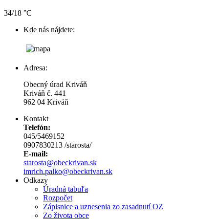
34/18 °C
Kde nás nájdete:
Adresa:
Obecný úrad Kriváň
Kriváň č. 441
962 04 Kriváň
Kontakt
Telefón:
045/5469152
0907830213 /starosta/
E-mail:
starosta@obeckrivan.sk
imrich.palko@obeckrivan.sk
Odkazy
Úradná tabuľa
Rozpočet
Zápisnice a uznesenia zo zasadnutí OZ
Zo života obce