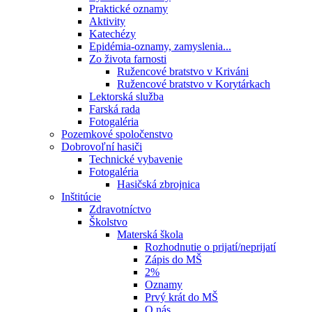
Praktické oznamy
Aktivity
Katechézy
Epidémia-oznamy, zamyslenia...
Zo života farnosti
Ružencové bratstvo v Kriváni
Ružencové bratstvo v Korytárkach
Lektorská služba
Farská rada
Fotogaléria
Pozemkové spoločenstvo
Dobrovoľní hasiči
Technické vybavenie
Fotogaléria
Hasičská zbrojnica
Inštitúcie
Zdravotníctvo
Školstvo
Materská škola
Rozhodnutie o prijatí/neprijatí
Zápis do MŠ
2%
Oznamy
Prvý krát do MŠ
O nás