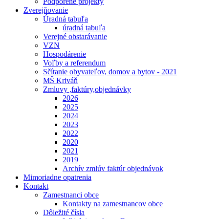
Podporené projekty
Zverejňovanie
Úradná tabuľa
úradná tabuľa
Verejné obstarávanie
VZN
Hospodárenie
Voľby a referendum
Sčítanie obyvateľov, domov a bytov - 2021
MŠ Kriváň
Zmluvy ,faktúry,objednávky
2026
2025
2024
2023
2022
2020
2021
2019
Archív zmlúv faktúr objednávok
Mimoriadne opatrenia
Kontakt
Zamestnanci obce
Kontakty na zamestnancov obce
Dôležité čísla