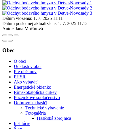
Dátum vloženia:
1. 7. 2025 11:11
Dátum poslednej aktualizácie:
1. 7. 2025 11:12
Autor:
Jana Močárová
Obec
O obci
Udalosti v obci
Pre občanov
PHSR
Ako vybaviť
Energetické okienko
Rímskokatolícka cirkev
Pozemkové spoločenstvo
Dobrovoľní hasiči
Technické vybavenie
Fotogaléria
Hasičská zbrojnica
Inštitúcie
Šport