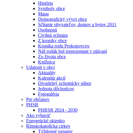
História
Symboly obce
Mapa
Demografický vývoj obce
Sčítanie obyvateľov, domov a bytov 2011
Osobnosti
Civilná ochrana
Z kroniky obce
Kronika rodu Prokopovcov
Náš rodák bol reprezentant v plávaní
Zo života obce
Knižnica
Udalosti v obci
Aktuality
Kalendár akcií
Divadelný ochotnícky súbor
Jednota dôchodcov
Fotogaléria
Pre občanov
PHSR
PHRSR 2024 - 2030
Ako vybaviť
Energetické okienko
Rímskokatolícka cirkev
Týždenné oznamy