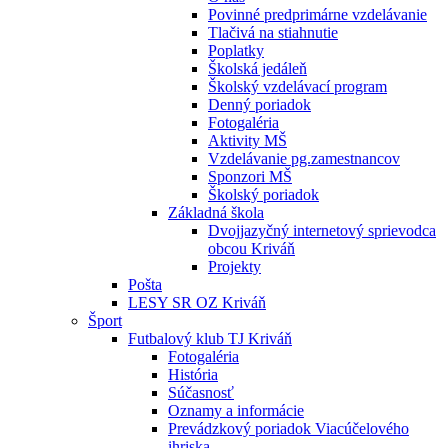
Povinné predprimárne vzdelávanie
Tlačivá na stiahnutie
Poplatky
Školská jedáleň
Školský vzdelávací program
Denný poriadok
Fotogaléria
Aktivity MŠ
Vzdelávanie pg.zamestnancov
Sponzori MŠ
Školský poriadok
Základná škola
Dvojjazyčný internetový sprievodca
obcou Kriváň
Projekty
Pošta
LESY SR OZ Kriváň
Šport
Futbalový klub TJ Kriváň
Fotogaléria
História
Súčasnosť
Oznamy a informácie
Prevádzkový poriadok Viacúčelového
ihriska