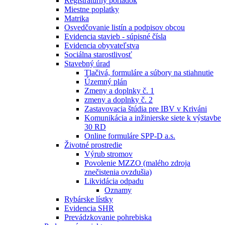
Registratúrny poriadok
Miestne poplatky
Matrika
Osvedčovanie listín a podpisov obcou
Evidencia stavieb - súpisné čísla
Evidencia obyvateľstva
Sociálna starostlivosť
Stavebný úrad
Tlačivá, formuláre a súbory na stiahnutie
Územný plán
Zmeny a doplnky č. 1
zmeny a doplnky č. 2
Zastavovacia štúdia pre IBV v Kriváni
Komunikácia a inžinierske siete k výstavbe
30 RD
Online formuláre SPP-D a.s.
Životné prostredie
Výrub stromov
Povolenie MZZO (malého zdroja
znečistenia ovzdušia)
Likvidácia odpadu
Oznamy
Rybárske lístky
Evidencia SHR
Prevádzkovanie pohrebiska