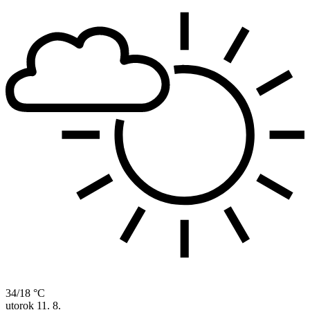
34/18 °C
utorok
11. 8.