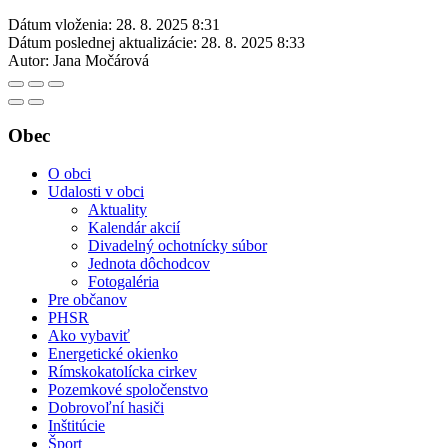
Dátum vloženia:
28. 8. 2025 8:31
Dátum poslednej aktualizácie:
28. 8. 2025 8:33
Autor:
Jana Močárová
Obec
O obci
Udalosti v obci
Aktuality
Kalendár akcií
Divadelný ochotnícky súbor
Jednota dôchodcov
Fotogaléria
Pre občanov
PHSR
Ako vybaviť
Energetické okienko
Rímskokatolícka cirkev
Pozemkové spoločenstvo
Dobrovoľní hasiči
Inštitúcie
Šport