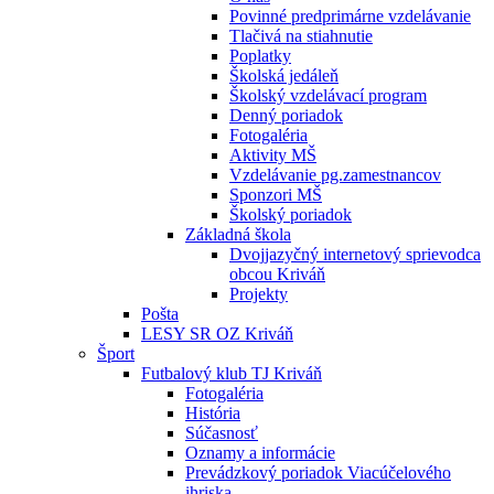
Povinné predprimárne vzdelávanie
Tlačivá na stiahnutie
Poplatky
Školská jedáleň
Školský vzdelávací program
Denný poriadok
Fotogaléria
Aktivity MŠ
Vzdelávanie pg.zamestnancov
Sponzori MŠ
Školský poriadok
Základná škola
Dvojjazyčný internetový sprievodca
obcou Kriváň
Projekty
Pošta
LESY SR OZ Kriváň
Šport
Futbalový klub TJ Kriváň
Fotogaléria
História
Súčasnosť
Oznamy a informácie
Prevádzkový poriadok Viacúčelového
ihriska