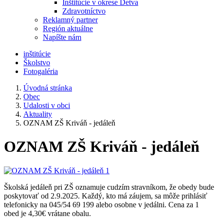
Inštitúcie v okrese Detva
Zdravotníctvo
Reklamný partner
Región aktuálne
Napíšte nám
inštitúcie
Školstvo
Fotogaléria
Úvodná stránka
Obec
Udalosti v obci
Aktuality
OZNAM ZŠ Kriváň - jedáleň
OZNAM ZŠ Kriváň - jedáleň
Školská jedáleň pri ZŠ oznamuje cudzím stravníkom, že obedy bude
poskytovať od 2.9.2025. Každý, kto má záujem, sa môže prihlásiť
telefonicky na 045/54 69 199 alebo osobne v jedálni. Cena za 1
obed je 4,30€ vrátane obalu.