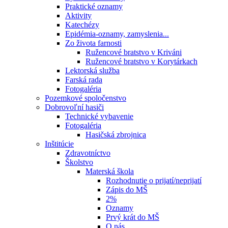
Praktické oznamy
Aktivity
Katechézy
Epidémia-oznamy, zamyslenia...
Zo života farnosti
Ružencové bratstvo v Kriváni
Ružencové bratstvo v Korytárkach
Lektorská služba
Farská rada
Fotogaléria
Pozemkové spoločenstvo
Dobrovoľní hasiči
Technické vybavenie
Fotogaléria
Hasičská zbrojnica
Inštitúcie
Zdravotníctvo
Školstvo
Materská škola
Rozhodnutie o prijatí/neprijatí
Zápis do MŠ
2%
Oznamy
Prvý krát do MŠ
O nás