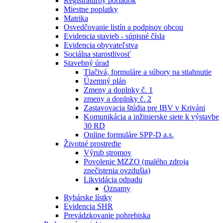
Registratúrny poriadok
Miestne poplatky
Matrika
Osvedčovanie listín a podpisov obcou
Evidencia stavieb - súpisné čísla
Evidencia obyvateľstva
Sociálna starostlivosť
Stavebný úrad
Tlačivá, formuláre a súbory na stiahnutie
Územný plán
Zmeny a doplnky č. 1
zmeny a doplnky č. 2
Zastavovacia štúdia pre IBV v Kriváni
Komunikácia a inžinierske siete k výstavbe
30 RD
Online formuláre SPP-D a.s.
Životné prostredie
Výrub stromov
Povolenie MZZO (malého zdroja
znečistenia ovzdušia)
Likvidácia odpadu
Oznamy
Rybárske lístky
Evidencia SHR
Prevádzkovanie pohrebiska