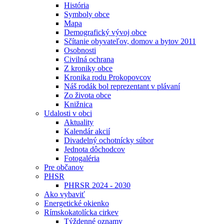
História
Symboly obce
Mapa
Demografický vývoj obce
Sčítanie obyvateľov, domov a bytov 2011
Osobnosti
Civilná ochrana
Z kroniky obce
Kronika rodu Prokopovcov
Náš rodák bol reprezentant v plávaní
Zo života obce
Knižnica
Udalosti v obci
Aktuality
Kalendár akcií
Divadelný ochotnícky súbor
Jednota dôchodcov
Fotogaléria
Pre občanov
PHSR
PHRSR 2024 - 2030
Ako vybaviť
Energetické okienko
Rímskokatolícka cirkev
Týždenné oznamy