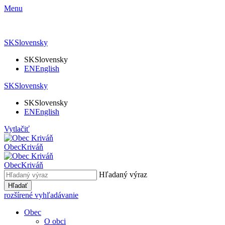
Menu
SK
Slovensky
SK
Slovensky
EN
English
SK
Slovensky
SK
Slovensky
EN
English
Vytlačiť
Obec
Kriváň
Obec
Kriváň
Hľadaný výraz
Hľadať
rozšírené vyhľadávanie
Obec
O obci