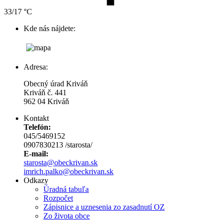
33/17 °C
Kde nás nájdete:
Adresa:
Obecný úrad Kriváň
Kriváň č. 441
962 04 Kriváň
Kontakt
Telefón:
045/5469152
0907830213 /starosta/
E-mail:
starosta@obeckrivan.sk
imrich.palko@obeckrivan.sk
Odkazy
Úradná tabuľa
Rozpočet
Zápisnice a uznesenia zo zasadnutí OZ
Zo života obce