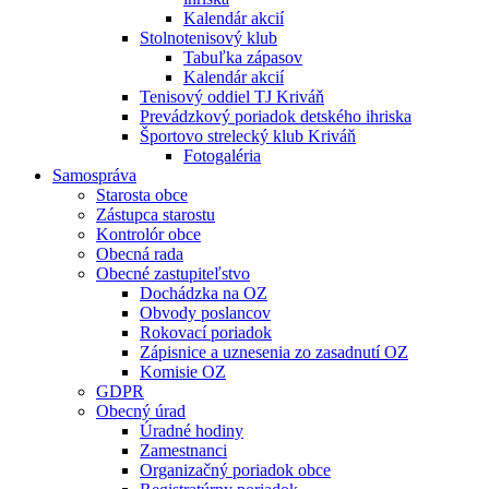
Kalendár akcií
Stolnotenisový klub
Tabuľka zápasov
Kalendár akcií
Tenisový oddiel TJ Kriváň
Prevádzkový poriadok detského ihriska
Športovo strelecký klub Kriváň
Fotogaléria
Samospráva
Starosta obce
Zástupca starostu
Kontrolór obce
Obecná rada
Obecné zastupiteľstvo
Dochádzka na OZ
Obvody poslancov
Rokovací poriadok
Zápisnice a uznesenia zo zasadnutí OZ
Komisie OZ
GDPR
Obecný úrad
Úradné hodiny
Zamestnanci
Organizačný poriadok obce