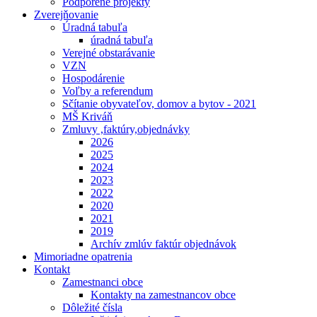
Podporené projekty
Zverejňovanie
Úradná tabuľa
úradná tabuľa
Verejné obstarávanie
VZN
Hospodárenie
Voľby a referendum
Sčítanie obyvateľov, domov a bytov - 2021
MŠ Kriváň
Zmluvy ,faktúry,objednávky
2026
2025
2024
2023
2022
2020
2021
2019
Archív zmlúv faktúr objednávok
Mimoriadne opatrenia
Kontakt
Zamestnanci obce
Kontakty na zamestnancov obce
Dôležité čísla