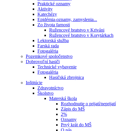
Praktické oznamy
Aktivity
Katechézy
Epidémia-oznamy, zamyslenia...
Zo života farnosti
Ružencové bratstvo v Kriváni
Ružencové bratstvo v Korytárkach
Lektorská služba
Farská rada
Fotogaléria
Pozemkové spoločenstvo
Dobrovoľní hasiči
Technické vybavenie
Fotogaléria
Hasičská zbrojnica
Inštitúcie
Zdravotníctvo
Školstvo
Materská škola
Rozhodnutie o prijatí/neprijatí
Zápis do MŠ
2%
Oznamy
Prvý krát do MŠ
O nás