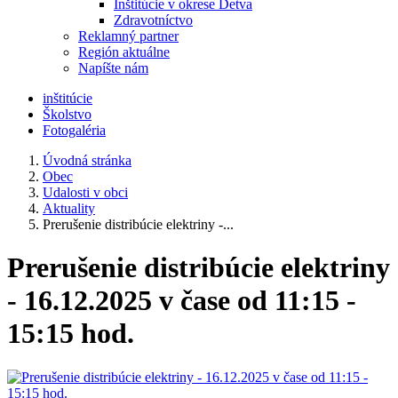
Inštitúcie v okrese Detva
Zdravotníctvo
Reklamný partner
Región aktuálne
Napíšte nám
inštitúcie
Školstvo
Fotogaléria
Úvodná stránka
Obec
Udalosti v obci
Aktuality
Prerušenie distribúcie elektriny -...
Prerušenie distribúcie elektriny
- 16.12.2025 v čase od 11:15 -
15:15 hod.