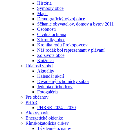
História
Symboly obce
Mapa
Demografický vývoj obce
Sčítanie obyvateľov, domov a bytov 2011
Osobnosti
Civilná ochrana
Z kroniky obce
Kronika rodu Prokopovcov
Náš rodák bol reprezentant v plávaní
Zo života obce
Knižnica
Udalosti v obci
Aktuality
Kalendár akcií
Divadelný ochotnícky súbor
Jednota dôchodcov
Fotogaléria
Pre občanov
PHSR
PHRSR 2024 - 2030
Ako vybaviť
Energetické okienko
Rímskokatolícka cirkev
Týždenné oznamy