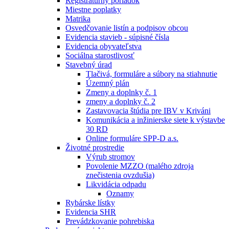
Registratúrny poriadok
Miestne poplatky
Matrika
Osvedčovanie listín a podpisov obcou
Evidencia stavieb - súpisné čísla
Evidencia obyvateľstva
Sociálna starostlivosť
Stavebný úrad
Tlačivá, formuláre a súbory na stiahnutie
Územný plán
Zmeny a doplnky č. 1
zmeny a doplnky č. 2
Zastavovacia štúdia pre IBV v Kriváni
Komunikácia a inžinierske siete k výstavbe
30 RD
Online formuláre SPP-D a.s.
Životné prostredie
Výrub stromov
Povolenie MZZO (malého zdroja
znečistenia ovzdušia)
Likvidácia odpadu
Oznamy
Rybárske lístky
Evidencia SHR
Prevádzkovanie pohrebiska