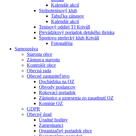
Kalendár akcií
Stolnotenisový klub
Tabuľka zápasov
Kalendár akcií
Tenisový oddiel TJ Kriváň
Prevádzkový poriadok detského ihriska
Športovo strelecký klub Kriváň
Fotogaléria
Samospráva
Starosta obce
Zástupca starostu
Kontrolór obce
Obecná rada
Obecné zastupiteľstvo
Dochádzka na OZ
Obvody poslancov
Rokovací poriadok
Zápisnice a uznesenia zo zasadnutí OZ
Komisie OZ
GDPR
Obecný úrad
Úradné hodiny
Zamestnanci
Organizačný poriadok obce