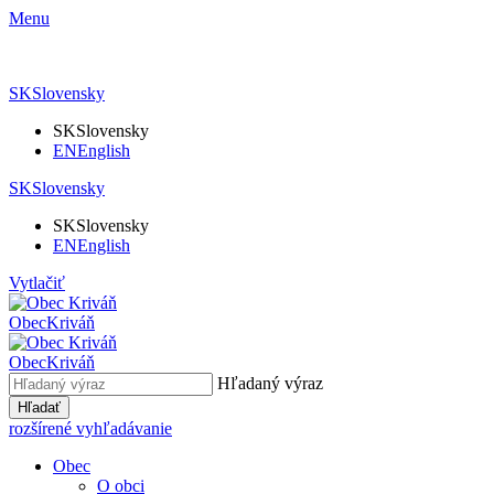
Menu
SK
Slovensky
SK
Slovensky
EN
English
SK
Slovensky
SK
Slovensky
EN
English
Vytlačiť
Obec
Kriváň
Obec
Kriváň
Hľadaný výraz
Hľadať
rozšírené vyhľadávanie
Obec
O obci