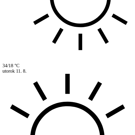
34/18 °C
utorok
11. 8.