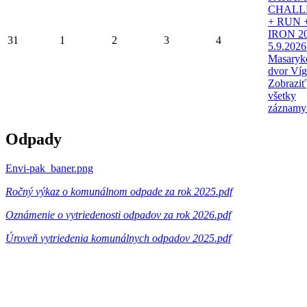
CHALL
+ RUN 
IRON 20
31
1
2
3
4
5.9.2026
Masaryk
dvor Víg
Zobraziť
všetky
záznamy
Odpady
Envi-pak_baner.png
Ročný výkaz o komunálnom odpade za rok 2025.pdf
Oznámenie o vytriedenosti odpadov za rok 2026.pdf
Úroveň vytriedenia komunálnych odpadov 2025.pdf