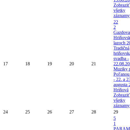
Zobraziť
všetky
záznamy
22
2
Gazdova
Hriňovs
lazoch 2
Tradičná
hriňovsk
svadba -
17
18
19
20
21
22.08.2
Muziky 
Poľanou
- 22. a 2
augusta 
Hriňová
Zobraziť
všetky
záznamy
24
25
26
27
28
29
5
1
PARAM