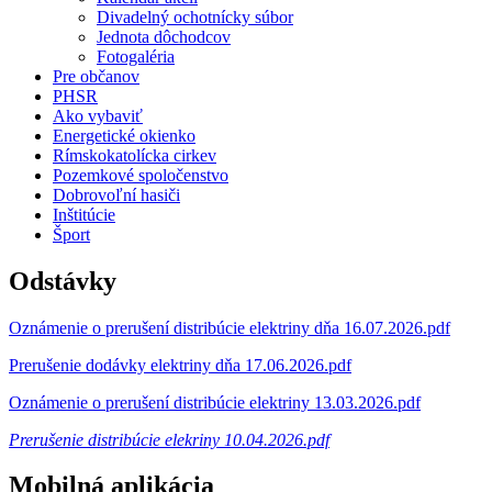
Divadelný ochotnícky súbor
Jednota dôchodcov
Fotogaléria
Pre občanov
PHSR
Ako vybaviť
Energetické okienko
Rímskokatolícka cirkev
Pozemkové spoločenstvo
Dobrovoľní hasiči
Inštitúcie
Šport
Odstávky
Oznámenie o prerušení distribúcie elektriny dňa 16.07.2026.pdf
Prerušenie dodávky elektriny dňa 17.06.2026.pdf
Oznámenie o prerušení distribúcie elektriny 13.03.2026.pdf
Prerušenie distribúcie elekriny 10.04.2026.pdf
Mobilná aplikácia