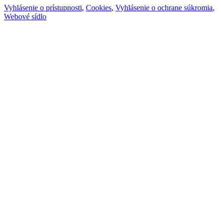
Vyhlásenie o prístupnosti
,
Cookies
,
Vyhlásenie o ochrane súkromia
,
Webové sídlo