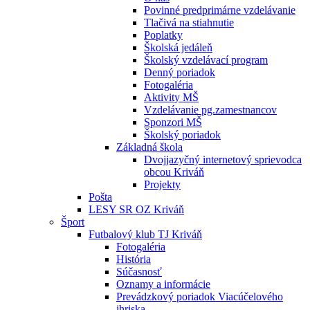
Povinné predprimárne vzdelávanie
Tlačivá na stiahnutie
Poplatky
Školská jedáleň
Školský vzdelávací program
Denný poriadok
Fotogaléria
Aktivity MŠ
Vzdelávanie pg.zamestnancov
Sponzori MŠ
Školský poriadok
Základná škola
Dvojjazyčný internetový sprievodca
obcou Kriváň
Projekty
Pošta
LESY SR OZ Kriváň
Šport
Futbalový klub TJ Kriváň
Fotogaléria
História
Súčasnosť
Oznamy a informácie
Prevádzkový poriadok Viacúčelového
ihriska