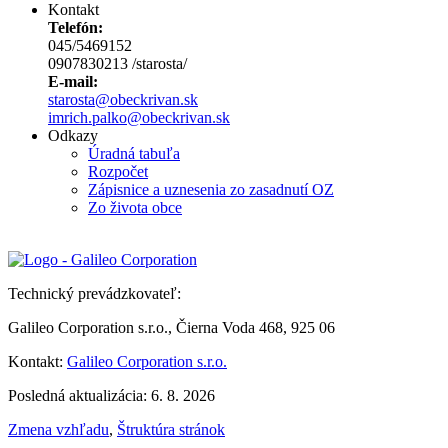
Kontakt
Telefón:
045/5469152
0907830213 /starosta/
E-mail:
starosta@obeckrivan.sk
imrich.palko@obeckrivan.sk
Odkazy
Úradná tabuľa
Rozpočet
Zápisnice a uznesenia zo zasadnutí OZ
Zo života obce
Technický prevádzkovateľ:
Galileo Corporation s.r.o., Čierna Voda 468, 925 06
Kontakt:
Galileo Corporation s.r.o.
Posledná aktualizácia: 6. 8. 2026
Zmena vzhľadu
,
Štruktúra stránok