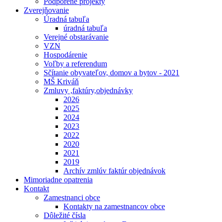
Podporené projekty
Zverejňovanie
Úradná tabuľa
úradná tabuľa
Verejné obstarávanie
VZN
Hospodárenie
Voľby a referendum
Sčítanie obyvateľov, domov a bytov - 2021
MŠ Kriváň
Zmluvy ,faktúry,objednávky
2026
2025
2024
2023
2022
2020
2021
2019
Archív zmlúv faktúr objednávok
Mimoriadne opatrenia
Kontakt
Zamestnanci obce
Kontakty na zamestnancov obce
Dôležité čísla