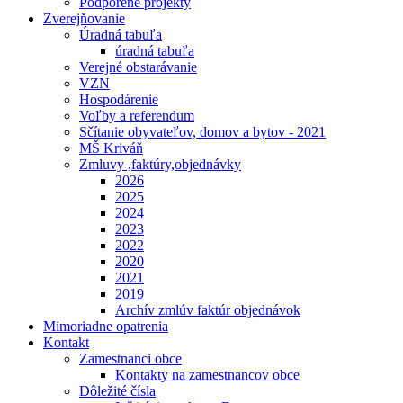
Podporené projekty
Zverejňovanie
Úradná tabuľa
úradná tabuľa
Verejné obstarávanie
VZN
Hospodárenie
Voľby a referendum
Sčítanie obyvateľov, domov a bytov - 2021
MŠ Kriváň
Zmluvy ,faktúry,objednávky
2026
2025
2024
2023
2022
2020
2021
2019
Archív zmlúv faktúr objednávok
Mimoriadne opatrenia
Kontakt
Zamestnanci obce
Kontakty na zamestnancov obce
Dôležité čísla