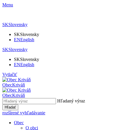
Menu
SK
Slovensky
SK
Slovensky
EN
English
SK
Slovensky
SK
Slovensky
EN
English
Vytlačiť
Obec
Kriváň
Obec
Kriváň
Hľadaný výraz
Hľadať
rozšírené vyhľadávanie
Obec
O obci