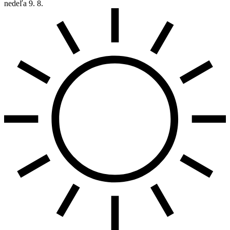
nedeľa
9. 8.