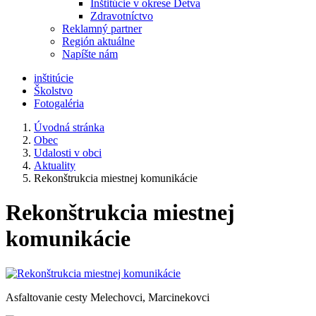
Inštitúcie v okrese Detva
Zdravotníctvo
Reklamný partner
Región aktuálne
Napíšte nám
inštitúcie
Školstvo
Fotogaléria
Úvodná stránka
Obec
Udalosti v obci
Aktuality
Rekonštrukcia miestnej komunikácie
Rekonštrukcia miestnej
komunikácie
Asfaltovanie cesty Melechovci, Marcinekovci