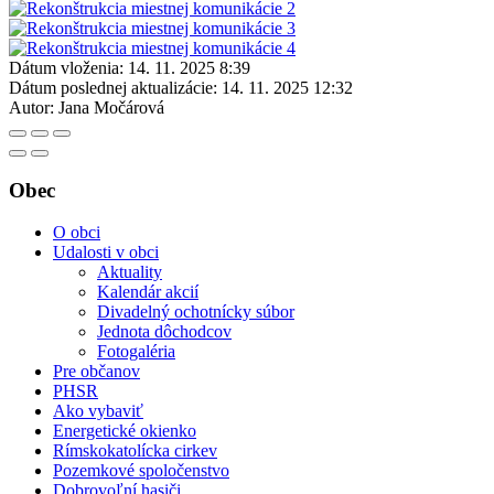
Dátum vloženia:
14. 11. 2025 8:39
Dátum poslednej aktualizácie:
14. 11. 2025 12:32
Autor:
Jana Močárová
Obec
O obci
Udalosti v obci
Aktuality
Kalendár akcií
Divadelný ochotnícky súbor
Jednota dôchodcov
Fotogaléria
Pre občanov
PHSR
Ako vybaviť
Energetické okienko
Rímskokatolícka cirkev
Pozemkové spoločenstvo
Dobrovoľní hasiči