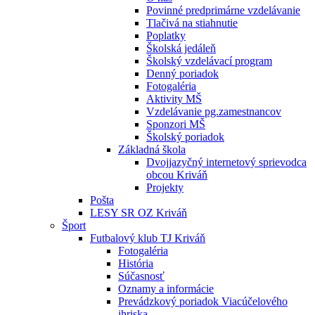
Povinné predprimárne vzdelávanie
Tlačivá na stiahnutie
Poplatky
Školská jedáleň
Školský vzdelávací program
Denný poriadok
Fotogaléria
Aktivity MŠ
Vzdelávanie pg.zamestnancov
Sponzori MŠ
Školský poriadok
Základná škola
Dvojjazyčný internetový sprievodca
obcou Kriváň
Projekty
Pošta
LESY SR OZ Kriváň
Šport
Futbalový klub TJ Kriváň
Fotogaléria
História
Súčasnosť
Oznamy a informácie
Prevádzkový poriadok Viacúčelového
ihriska