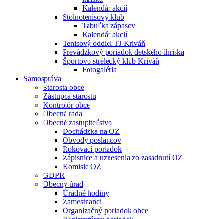
Kalendár akcií
Stolnotenisový klub
Tabuľka zápasov
Kalendár akcií
Tenisový oddiel TJ Kriváň
Prevádzkový poriadok detského ihriska
Športovo strelecký klub Kriváň
Fotogaléria
Samospráva
Starosta obce
Zástupca starostu
Kontrolór obce
Obecná rada
Obecné zastupiteľstvo
Dochádzka na OZ
Obvody poslancov
Rokovací poriadok
Zápisnice a uznesenia zo zasadnutí OZ
Komisie OZ
GDPR
Obecný úrad
Úradné hodiny
Zamestnanci
Organizačný poriadok obce