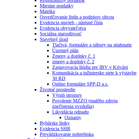
Registratúrny poriadok
Miestne poplatky
Matrika
Osvedčovanie listín a podpisov obcou
Evidencia stavieb - súpisné čísla
Evidencia obyvateľstva
Sociálna starostlivosť
Stavebný úrad
Tlačivá, formuláre a súbory na stiahnutie
Územný plán
Zmeny a doplnky č. 1
zmeny a doplnky č. 2
Zastavovacia štúdia pre IBV v Kriváni
Komunikácia a inžinierske siete k výstavbe
30 RD
Online formuláre SPP-D a.s.
Životné prostredie
Výrub stromov
Povolenie MZZO (malého zdroja
znečistenia ovzdušia)
Likvidácia odpadu
Oznamy
Rybárske lístky
Evidencia SHR
Prevádzkovanie pohrebiska