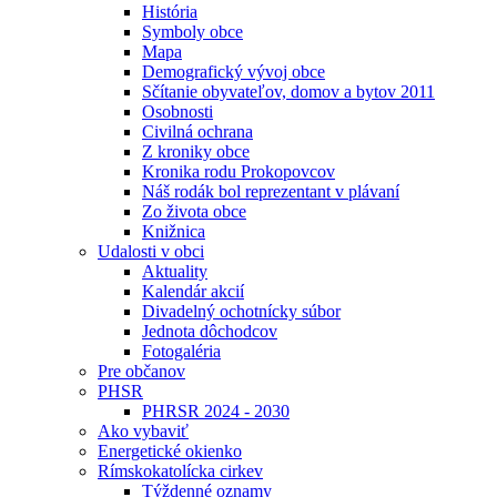
História
Symboly obce
Mapa
Demografický vývoj obce
Sčítanie obyvateľov, domov a bytov 2011
Osobnosti
Civilná ochrana
Z kroniky obce
Kronika rodu Prokopovcov
Náš rodák bol reprezentant v plávaní
Zo života obce
Knižnica
Udalosti v obci
Aktuality
Kalendár akcií
Divadelný ochotnícky súbor
Jednota dôchodcov
Fotogaléria
Pre občanov
PHSR
PHRSR 2024 - 2030
Ako vybaviť
Energetické okienko
Rímskokatolícka cirkev
Týždenné oznamy