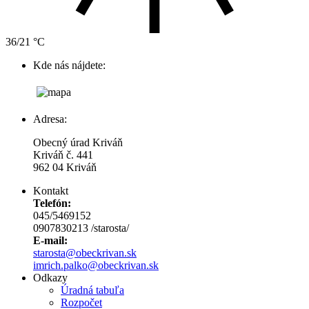
36/21 °C
Kde nás nájdete:
Adresa:
Obecný úrad Kriváň
Kriváň č. 441
962 04 Kriváň
Kontakt
Telefón:
045/5469152
0907830213 /starosta/
E-mail:
starosta@obeckrivan.sk
imrich.palko@obeckrivan.sk
Odkazy
Úradná tabuľa
Rozpočet