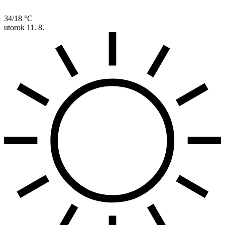
34/18 °C
utorok
11. 8.