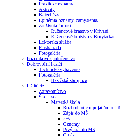
Praktické oznamy
Aktivity
Katechézy
Epidémia-oznamy, zamyslenia...
Zo života farnosti
Ružencové bratstvo v Kriváni
Ružencové bratstvo v Korytárkach
Lektorská služba
Farská rada
Fotogaléria
Pozemkové spoločenstvo
Dobrovoľní hasiči
Technické vybavenie
Fotogaléria
Hasičská zbrojnica
Inštitúcie
Zdravotníctvo
Školstvo
Materská škola
Rozhodnutie o prijatí/neprijatí
Zápis do MŠ
2%
Oznamy
Prvý krát do MŠ
O nás