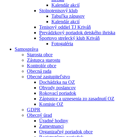
Kalendár akcií
Stolnotenisový klub
Tabuľka zápasov
Kalendár akcií
Tenisový oddiel TJ Kriváň
Prevádzkový poriadok detského ihriska
Športovo strelecký klub Kriváň
Fotogaléria
Samospráva
Starosta obce
Zástupca starostu
Kontrolór obce
Obecná rada
Obecné zastupiteľstvo
Dochádzka na OZ
Obvody poslancov
Rokovací poriadok
Zápisnice a uznesenia zo zasadnutí OZ
Komisie OZ
GDPR
Obecný úrad
Úradné hodiny
Zamestnanci
Organizačný poriadok obce