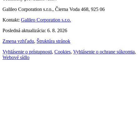
Galileo Corporation s.r.o., Čierna Voda 468, 925 06
Kontakt:
Galileo Corporation s.r.o.
Posledná aktualizácia: 6. 8. 2026
Zmena vzhľadu
,
Štruktúra stránok
Vyhlásenie o prístupnosti
,
Cookies
,
Vyhlásenie o ochrane súkromia
,
Webové sídlo