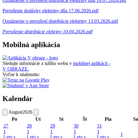
Oznámenie o prerušení distribúcie elektriny dňa 16.07.2026.pdf
Prerušenie dodávky elektriny dňa 17.06.2026.pdf
Oznámenie o prerušení distribúcie elektriny 13.03.2026.pdf
Prerušenie distribúcie elekriny 10.04.2026.pdf
Mobilná aplikácia
Sledujte informácie z nášho webu v
mobilnej aplikácii -
V OBRAZE.
Voľne k stiahnutiu:
Kalendár
August
2026
Po
Ut
St
Št
Pia
S
27
28
29
30
31
1
1
1
1
1
1
Leto s
Leto s
Leto s
Leto s
Leto s