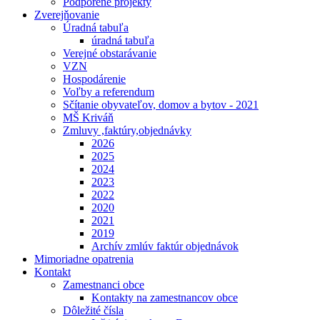
Podporené projekty
Zverejňovanie
Úradná tabuľa
úradná tabuľa
Verejné obstarávanie
VZN
Hospodárenie
Voľby a referendum
Sčítanie obyvateľov, domov a bytov - 2021
MŠ Kriváň
Zmluvy ,faktúry,objednávky
2026
2025
2024
2023
2022
2020
2021
2019
Archív zmlúv faktúr objednávok
Mimoriadne opatrenia
Kontakt
Zamestnanci obce
Kontakty na zamestnancov obce
Dôležité čísla