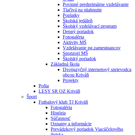
Povinné predprimárne vzdelávanie
Tlačivá na stiahnutie
Poplatky
Školská jedáleň
Školský vzdelávací program
Denný poriadok
Fotogaléria
Aktivity MŠ
Vzdelávanie pg.zamestnancov
Sponzori MŠ
Školský poriadok
Základná škola
Dvojjazyčný internetový sprievodca
obcou Kriváň
Projekty
Pošta
LESY SR OZ Kriváň
Šport
Futbalový klub TJ Kriváň
Fotogaléria
História
Súčasnosť
Oznamy a informácie
Prevádzkový poriadok Viacúčelového
ihriska