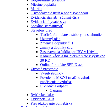
Registratúrny poriadok
Miestne poplatky
Matrika
Osvedčovanie listín a podpisov obcou
Evidencia stavieb - súpisné čísla
Evidencia obyvateľstva
Sociálna starostlivosť
Stavebný úrad
Tlačivá, formuláre a súbory na stiahnutie
Územný plán
Zmeny a doplnky č. 1
zmeny a doplnky č. 2
Zastavovacia štúdia pre IBV v Kriváni
Komunikácia a inžinierske siete k výstavbe
30 RD
Online formuláre SPP-D a.s.
Životné prostredie
Výrub stromov
Povolenie MZZO (malého zdroja
znečistenia ovzdušia)
Likvidácia odpadu
Oznamy
Rybárske lístky
Evidencia SHR
Prevádzkovanie pohrebiska