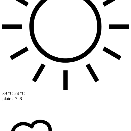
39 °C
24 °C
piatok
7. 8.