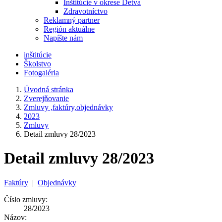
Inštitúcie v okrese Detva
Zdravotníctvo
Reklamný partner
Región aktuálne
Napíšte nám
inštitúcie
Školstvo
Fotogaléria
Úvodná stránka
Zverejňovanie
Zmluvy ,faktúry,objednávky
2023
Zmluvy
Detail zmluvy 28/2023
Detail zmluvy 28/2023
Faktúry
|
Objednávky
Číslo zmluvy:
28/2023
Názov: