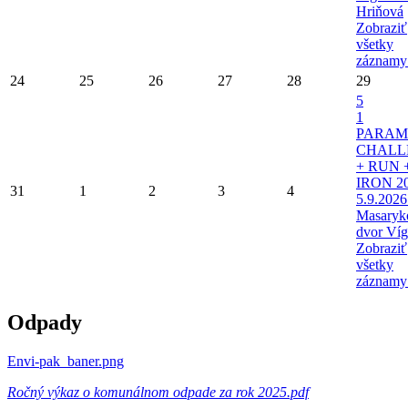
Hriňová
Zobraziť
všetky
záznamy
24
25
26
27
28
29
5
1
PARAM
CHALL
+ RUN 
IRON 20
31
1
2
3
4
5.9.2026
Masaryk
dvor Víg
Zobraziť
všetky
záznamy
Odpady
Envi-pak_baner.png
Ročný výkaz o komunálnom odpade za rok 2025.pdf