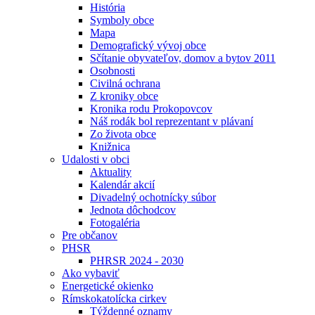
História
Symboly obce
Mapa
Demografický vývoj obce
Sčítanie obyvateľov, domov a bytov 2011
Osobnosti
Civilná ochrana
Z kroniky obce
Kronika rodu Prokopovcov
Náš rodák bol reprezentant v plávaní
Zo života obce
Knižnica
Udalosti v obci
Aktuality
Kalendár akcií
Divadelný ochotnícky súbor
Jednota dôchodcov
Fotogaléria
Pre občanov
PHSR
PHRSR 2024 - 2030
Ako vybaviť
Energetické okienko
Rímskokatolícka cirkev
Týždenné oznamy