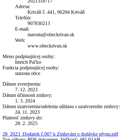
2021318717
Adresa:
Kriváň č. 441, 96204 Kriváň
Telefón:
907830213
E-mail:
starosta@obeckrivan.sk
Web:
www.obeckrivan.sk
Meno podpisujúcej osoby:
Imrich Paľko
Funkcia podpisujúcej osoby:
starosta obce
Dátum zverejnenia:
7. 12. 2023
Dátum účinnosti zmluvy:
1. 3. 2024
Dátum uzatvorenia/udelenia súhlasu s uzatvorením zmluvy:
24. 11. 2023
Platnosť zmluvy do:
28. 2. 2025
28_2023_Dodatok č.007 k Zmluvám o dodávke plynu.pdf
Typ súboru: PDF dokument, Veľkosť: 485,02 kB