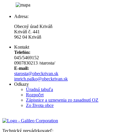
Adresa:
Obecný úrad Kriváň
Kriváň č. 441
962 04 Kriváň
Kontakt
Telefón:
045/5469152
0907830213 /starosta/
E-mail:
starosta@obeckrivan.sk
imrich.palko@obeckrivan.sk
Odkazy
Úradná tabuľa
Rozpočet
Zápisnice a uznesenia zo zasadnutí OZ
Zo života obce
Technický prevádzkovateľ: