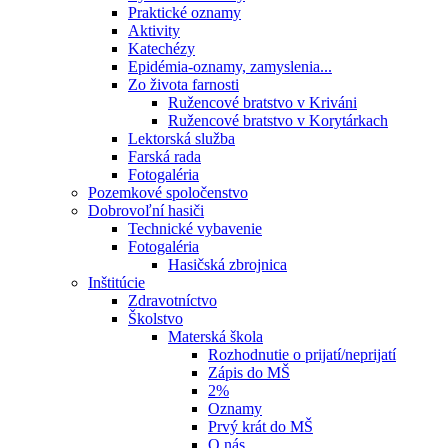
Praktické oznamy
Aktivity
Katechézy
Epidémia-oznamy, zamyslenia...
Zo života farnosti
Ružencové bratstvo v Kriváni
Ružencové bratstvo v Korytárkach
Lektorská služba
Farská rada
Fotogaléria
Pozemkové spoločenstvo
Dobrovoľní hasiči
Technické vybavenie
Fotogaléria
Hasičská zbrojnica
Inštitúcie
Zdravotníctvo
Školstvo
Materská škola
Rozhodnutie o prijatí/neprijatí
Zápis do MŠ
2%
Oznamy
Prvý krát do MŠ
O nás