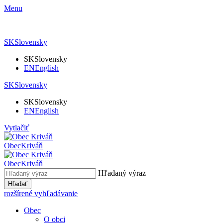
Menu
SK
Slovensky
SK
Slovensky
EN
English
SK
Slovensky
SK
Slovensky
EN
English
Vytlačiť
Obec
Kriváň
Obec
Kriváň
Hľadaný výraz
Hľadať
rozšírené vyhľadávanie
Obec
O obci