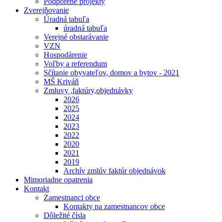
Podporené projekty
Zverejňovanie
Úradná tabuľa
úradná tabuľa
Verejné obstarávanie
VZN
Hospodárenie
Voľby a referendum
Sčítanie obyvateľov, domov a bytov - 2021
MŠ Kriváň
Zmluvy ,faktúry,objednávky
2026
2025
2024
2023
2022
2020
2021
2019
Archív zmlúv faktúr objednávok
Mimoriadne opatrenia
Kontakt
Zamestnanci obce
Kontakty na zamestnancov obce
Dôležité čísla