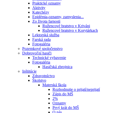
Praktické oznamy
Aktivity
Katechézy
Epidémia-oznamy, zamyslenia...
Zo života farnosti
Ružencové bratstvo v Kriváni
Ružencové bratstvo v Korytárkach
Lektorská služba
Farská rada
Fotogaléria
Pozemkové spoločenstvo
Dobrovoľní hasiči
Technické vybavenie
Fotogaléria
Hasičská zbrojnica
Inštitúcie
Zdravotníctvo
Školstvo
Materská škola
Rozhodnutie o prijatí/neprijatí
Zápis do MŠ
2%
Oznamy
Prvý krát do MŠ
O nás