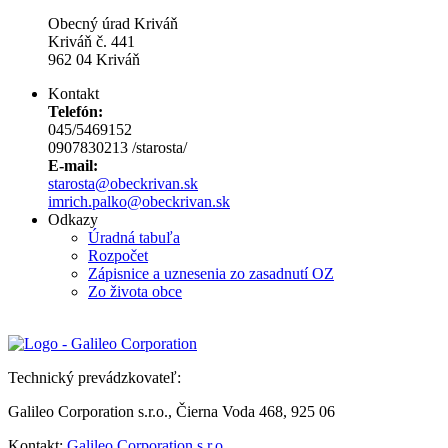
Obecný úrad Kriváň
Kriváň č. 441
962 04 Kriváň
Kontakt
Telefón:
045/5469152
0907830213 /starosta/
E-mail:
starosta@obeckrivan.sk
imrich.palko@obeckrivan.sk
Odkazy
Úradná tabuľa
Rozpočet
Zápisnice a uznesenia zo zasadnutí OZ
Zo života obce
Technický prevádzkovateľ:
Galileo Corporation s.r.o., Čierna Voda 468, 925 06
Kontakt:
Galileo Corporation s.r.o.