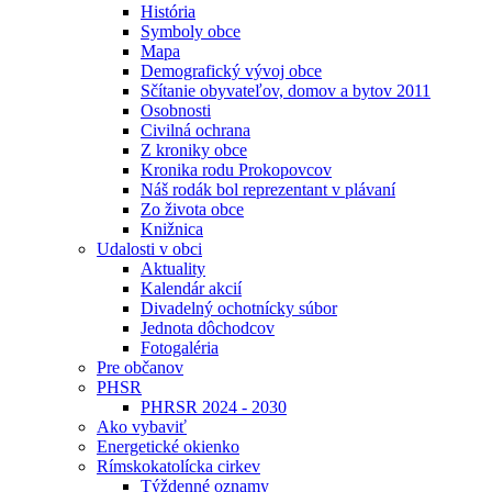
História
Symboly obce
Mapa
Demografický vývoj obce
Sčítanie obyvateľov, domov a bytov 2011
Osobnosti
Civilná ochrana
Z kroniky obce
Kronika rodu Prokopovcov
Náš rodák bol reprezentant v plávaní
Zo života obce
Knižnica
Udalosti v obci
Aktuality
Kalendár akcií
Divadelný ochotnícky súbor
Jednota dôchodcov
Fotogaléria
Pre občanov
PHSR
PHRSR 2024 - 2030
Ako vybaviť
Energetické okienko
Rímskokatolícka cirkev
Týždenné oznamy