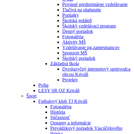
Povinné predprimárne vzdelávanie
Tlačivá na stiahnutie
Poplatky
Školská jedáleň
Školský vzdelávací program
Denný poriadok
Fotogaléria
Aktivity MŠ
Vzdelávanie pg.zamestnancov
Sponzori MŠ
Školský poriadok
Základná škola
Dvojjazyčný internetový sprievodca
obcou Kriváň
Projekty
Pošta
LESY SR OZ Kriváň
Šport
Futbalový klub TJ Kriváň
Fotogaléria
História
Súčasnosť
Oznamy a informácie
Prevádzkový poriadok Viacúčelového
ihriska