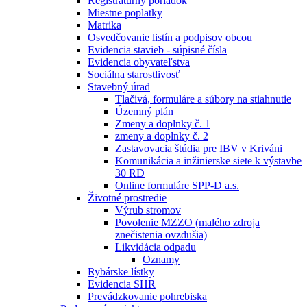
Registratúrny poriadok
Miestne poplatky
Matrika
Osvedčovanie listín a podpisov obcou
Evidencia stavieb - súpisné čísla
Evidencia obyvateľstva
Sociálna starostlivosť
Stavebný úrad
Tlačivá, formuláre a súbory na stiahnutie
Územný plán
Zmeny a doplnky č. 1
zmeny a doplnky č. 2
Zastavovacia štúdia pre IBV v Kriváni
Komunikácia a inžinierske siete k výstavbe
30 RD
Online formuláre SPP-D a.s.
Životné prostredie
Výrub stromov
Povolenie MZZO (malého zdroja
znečistenia ovzdušia)
Likvidácia odpadu
Oznamy
Rybárske lístky
Evidencia SHR
Prevádzkovanie pohrebiska