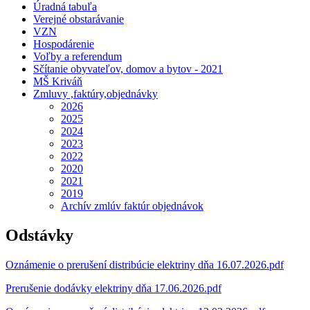
Úradná tabuľa
Verejné obstarávanie
VZN
Hospodárenie
Voľby a referendum
Sčítanie obyvateľov, domov a bytov - 2021
MŠ Kriváň
Zmluvy ,faktúry,objednávky
2026
2025
2024
2023
2022
2020
2021
2019
Archív zmlúv faktúr objednávok
Odstávky
Oznámenie o prerušení distribúcie elektriny dňa 16.07.2026.pdf
Prerušenie dodávky elektriny dňa 17.06.2026.pdf