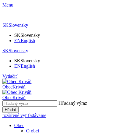
Menu
SK
Slovensky
SK
Slovensky
EN
English
SK
Slovensky
SK
Slovensky
EN
English
Vytlačiť
Obec
Kriváň
Obec
Kriváň
Hľadaný výraz
Hľadať
rozšírené vyhľadávanie
Obec
O obci