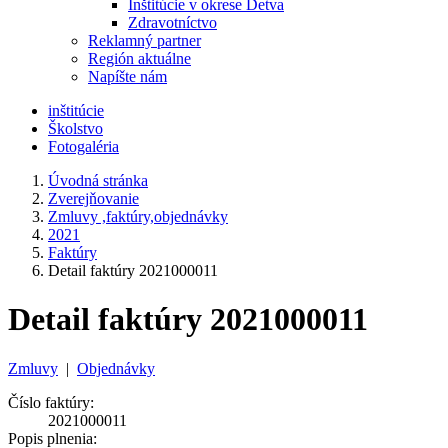
Inštitúcie v okrese Detva
Zdravotníctvo
Reklamný partner
Región aktuálne
Napíšte nám
inštitúcie
Školstvo
Fotogaléria
Úvodná stránka
Zverejňovanie
Zmluvy ,faktúry,objednávky
2021
Faktúry
Detail faktúry 2021000011
Detail faktúry 2021000011
Zmluvy
|
Objednávky
Číslo faktúry:
2021000011
Popis plnenia: