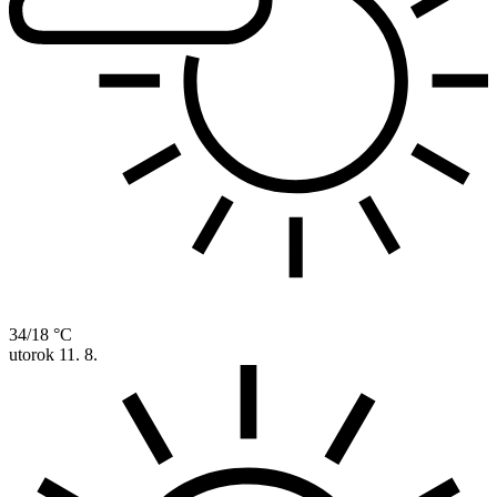
34/18 °C
utorok
11. 8.