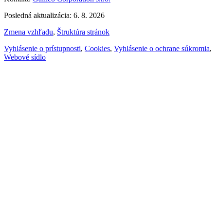
Posledná aktualizácia: 6. 8. 2026
Zmena vzhľadu
,
Štruktúra stránok
Vyhlásenie o prístupnosti
,
Cookies
,
Vyhlásenie o ochrane súkromia
,
Webové sídlo