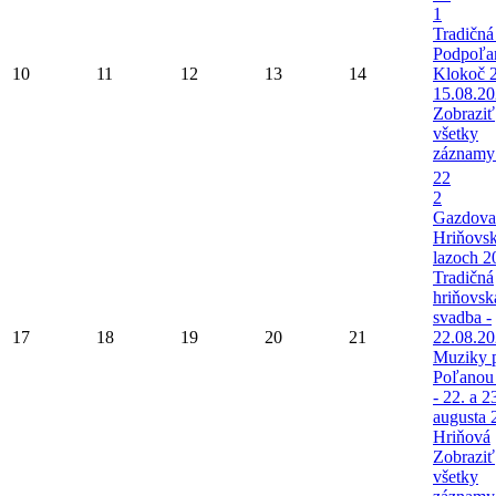
1
Tradičná
Podpoľa
10
11
12
13
14
Klokoč 
15.08.2
Zobraziť
všetky
záznamy
22
2
Gazdova
Hriňovs
lazoch 2
Tradičná
hriňovsk
svadba -
17
18
19
20
21
22.08.2
Muziky 
Poľanou
- 22. a 2
augusta 
Hriňová
Zobraziť
všetky