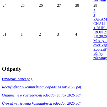
záznamy
24
25
26
27
28
29
5
1
PARAM
CHALL
+ RUN 
IRON 20
31
1
2
3
4
5.9.2026
Masaryk
dvor Víg
Zobraziť
všetky
záznamy
Odpady
Envi-pak_baner.png
Ročný výkaz o komunálnom odpade za rok 2025.pdf
Oznámenie o vytriedenosti odpadov za rok 2026.pdf
Úroveň vytriedenia komunálnych odpadov 2025.pdf