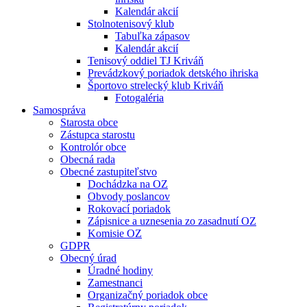
Kalendár akcií
Stolnotenisový klub
Tabuľka zápasov
Kalendár akcií
Tenisový oddiel TJ Kriváň
Prevádzkový poriadok detského ihriska
Športovo strelecký klub Kriváň
Fotogaléria
Samospráva
Starosta obce
Zástupca starostu
Kontrolór obce
Obecná rada
Obecné zastupiteľstvo
Dochádzka na OZ
Obvody poslancov
Rokovací poriadok
Zápisnice a uznesenia zo zasadnutí OZ
Komisie OZ
GDPR
Obecný úrad
Úradné hodiny
Zamestnanci
Organizačný poriadok obce