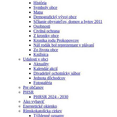
História
Symboly obce
Mapa
Demografický vývoj obce
Sčítanie obyvateľov, domov a bytov 2011
Osobnosti
Civilná ochrana
Z kroniky obce
Kronika rodu Prokopovcov
Náš rodák bol reprezentant v plávaní
Zo života obce
Knižnica
Udalosti v obci
Aktuality
Kalendár akcií
Divadelný ochotnícky súbor
Jednota dôchodcov
Fotogaléria
Pre občanov
PHSR
PHRSR 2024 - 2030
Ako vybaviť
Energetické okienko
Rímskokatolícka cirkev
Týždenné oznamy