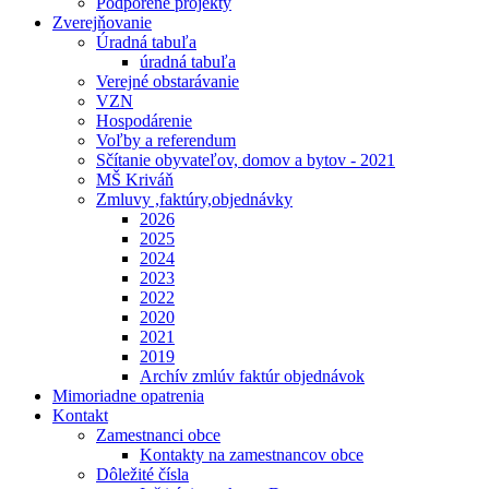
Podporené projekty
Zverejňovanie
Úradná tabuľa
úradná tabuľa
Verejné obstarávanie
VZN
Hospodárenie
Voľby a referendum
Sčítanie obyvateľov, domov a bytov - 2021
MŠ Kriváň
Zmluvy ,faktúry,objednávky
2026
2025
2024
2023
2022
2020
2021
2019
Archív zmlúv faktúr objednávok
Mimoriadne opatrenia
Kontakt
Zamestnanci obce
Kontakty na zamestnancov obce
Dôležité čísla