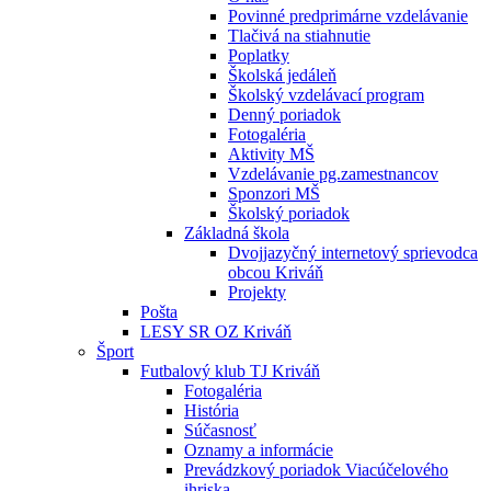
Povinné predprimárne vzdelávanie
Tlačivá na stiahnutie
Poplatky
Školská jedáleň
Školský vzdelávací program
Denný poriadok
Fotogaléria
Aktivity MŠ
Vzdelávanie pg.zamestnancov
Sponzori MŠ
Školský poriadok
Základná škola
Dvojjazyčný internetový sprievodca
obcou Kriváň
Projekty
Pošta
LESY SR OZ Kriváň
Šport
Futbalový klub TJ Kriváň
Fotogaléria
História
Súčasnosť
Oznamy a informácie
Prevádzkový poriadok Viacúčelového
ihriska