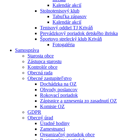
Kalendár akcií
Stolnotenisový klub
Tabuľka zápasov
Kalendár akcií
Tenisový oddiel TJ Kriváň
Prevádzkový poriadok detského ihriska
Športovo strelecký klub Kriváň
Fotogaléria
Samospráva
Starosta obce
Zástupca starostu
Kontrolór obce
Obecná rada
Obecné zastupiteľstvo
Dochádzka na OZ
Obvody poslancov
Rokovací poriadok
Zápisnice a uznesenia zo zasadnutí OZ
Komisie OZ
GDPR
Obecný úrad
Úradné hodiny
Zamestnanci
Organizačný poriadok obce