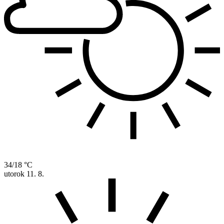
34/18 °C
utorok
11. 8.