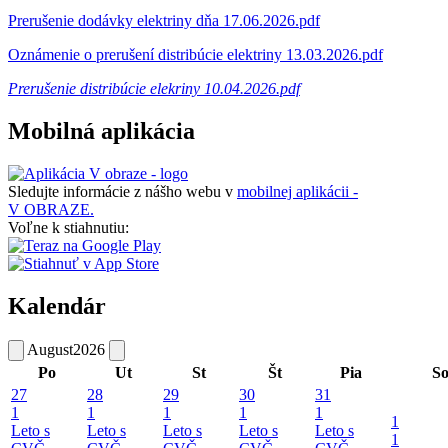
Prerušenie dodávky elektriny dňa 17.06.2026.pdf
Oznámenie o prerušení distribúcie elektriny 13.03.2026.pdf
Prerušenie distribúcie elekriny 10.04.2026.pdf
Mobilná aplikácia
Sledujte informácie z nášho webu v
mobilnej aplikácii -
V OBRAZE.
Voľne k stiahnutiu:
Kalendár
August
2026
Po
Ut
St
Št
Pia
S
27
28
29
30
31
1
1
1
1
1
1
Leto s
Leto s
Leto s
Leto s
Leto s
1