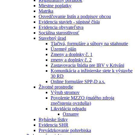
Registratúrny poriadok
Miestne poplatky
Matrika
Osvedčovanie listín a podpisov obcou
Evidencia stavieb - súpisné čísla
Evidencia obyvateľstva
Sociálna starostlivosť
Stavebný úrad
Tlačivá, formuláre a súbory na stiahnutie
Územný plán
Zmeny a doplnky č. 1
zmeny a doplnky č. 2
Zastavovacia štúdia pre IBV v Kriváni
Komunikácia a inžinierske siete k výstavbe
30 RD
Online formuláre SPP-D a.s.
Životné prostredie
Výrub stromov
Povolenie MZZO (malého zdroja
znečistenia ovzdušia)
Likvidácia odpadu
Oznamy
Rybárske lístky
Evidencia SHR
Prevádzkovanie pohrebiska