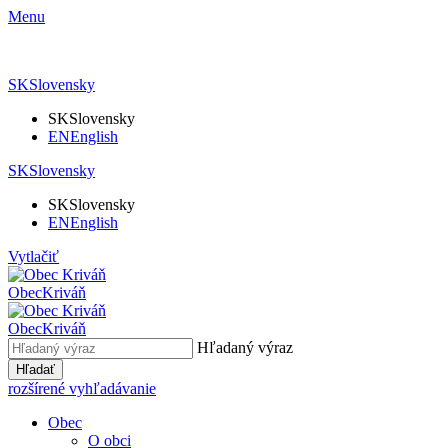
Menu
SK
Slovensky
SK
Slovensky
EN
English
SK
Slovensky
SK
Slovensky
EN
English
Vytlačiť
Obec
Kriváň
Obec
Kriváň
Hľadaný výraz
Hľadať
rozšírené vyhľadávanie
Obec
O obci