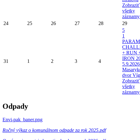
Zobraziť
všetky
záznamy
24
25
26
27
28
29
5
1
PARAM
CHALL
+ RUN 
IRON 20
31
1
2
3
4
5.9.2026
Masaryk
dvor Víg
Zobraziť
všetky
záznamy
Odpady
Envi-pak_baner.png
Ročný výkaz o komunálnom odpade za rok 2025.pdf