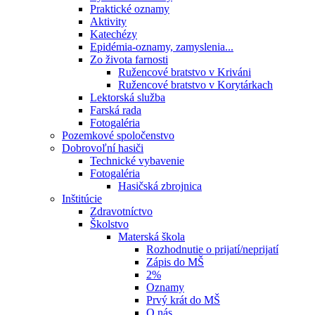
Praktické oznamy
Aktivity
Katechézy
Epidémia-oznamy, zamyslenia...
Zo života farnosti
Ružencové bratstvo v Kriváni
Ružencové bratstvo v Korytárkach
Lektorská služba
Farská rada
Fotogaléria
Pozemkové spoločenstvo
Dobrovoľní hasiči
Technické vybavenie
Fotogaléria
Hasičská zbrojnica
Inštitúcie
Zdravotníctvo
Školstvo
Materská škola
Rozhodnutie o prijatí/neprijatí
Zápis do MŠ
2%
Oznamy
Prvý krát do MŠ
O nás