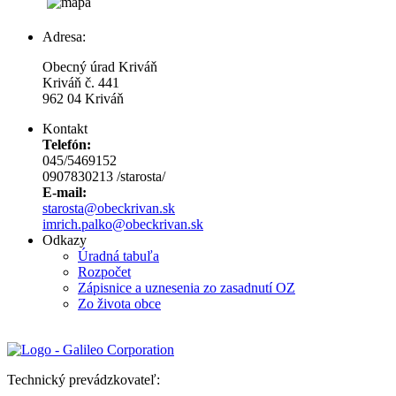
Adresa:
Obecný úrad Kriváň
Kriváň č. 441
962 04 Kriváň
Kontakt
Telefón:
045/5469152
0907830213 /starosta/
E-mail:
starosta@obeckrivan.sk
imrich.palko@obeckrivan.sk
Odkazy
Úradná tabuľa
Rozpočet
Zápisnice a uznesenia zo zasadnutí OZ
Zo života obce
Technický prevádzkovateľ: