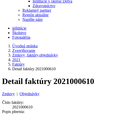
Inštitúcie v okrese Detva
Zdravotníctvo
Reklamný partner
Región aktuálne
Napíšte nám
inštitúcie
Školstvo
Fotogaléria
Úvodná stránka
Zverejňovanie
Zmluvy ,faktúry,objednávky
2021
Faktúry
Detail faktúry 2021000610
Detail faktúry 2021000610
Zmluvy
|
Objednávky
Číslo faktúry:
2021000610
Popis plnenia: