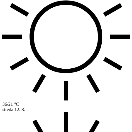
36/21 °C
streda
12. 8.