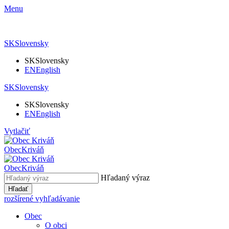
Menu
SK
Slovensky
SK
Slovensky
EN
English
SK
Slovensky
SK
Slovensky
EN
English
Vytlačiť
Obec
Kriváň
Obec
Kriváň
Hľadaný výraz
Hľadať
rozšírené vyhľadávanie
Obec
O obci