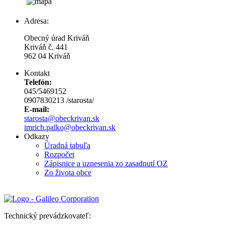
Adresa:
Obecný úrad Kriváň
Kriváň č. 441
962 04 Kriváň
Kontakt
Telefón:
045/5469152
0907830213 /starosta/
E-mail:
starosta@obeckrivan.sk
imrich.palko@obeckrivan.sk
Odkazy
Úradná tabuľa
Rozpočet
Zápisnice a uznesenia zo zasadnutí OZ
Zo života obce
Technický prevádzkovateľ: