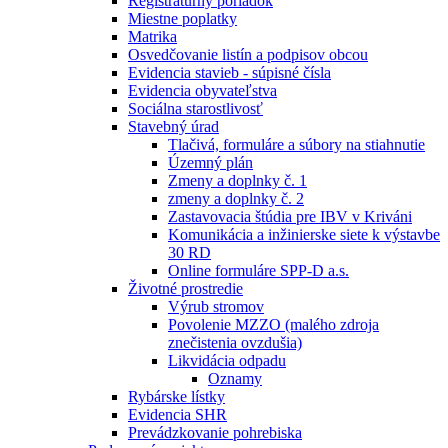
Registratúrny poriadok
Miestne poplatky
Matrika
Osvedčovanie listín a podpisov obcou
Evidencia stavieb - súpisné čísla
Evidencia obyvateľstva
Sociálna starostlivosť
Stavebný úrad
Tlačivá, formuláre a súbory na stiahnutie
Územný plán
Zmeny a doplnky č. 1
zmeny a doplnky č. 2
Zastavovacia štúdia pre IBV v Kriváni
Komunikácia a inžinierske siete k výstavbe
30 RD
Online formuláre SPP-D a.s.
Životné prostredie
Výrub stromov
Povolenie MZZO (malého zdroja
znečistenia ovzdušia)
Likvidácia odpadu
Oznamy
Rybárske lístky
Evidencia SHR
Prevádzkovanie pohrebiska