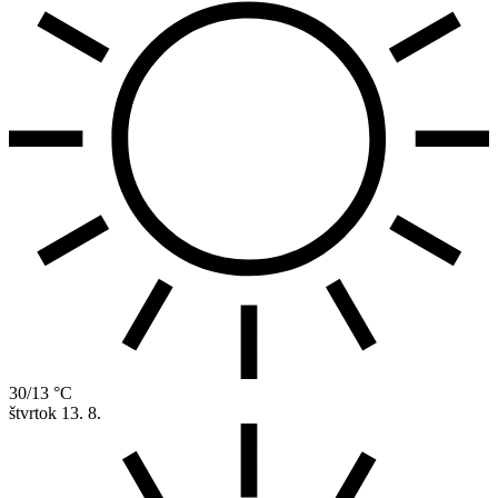
30/13 °C
štvrtok
13. 8.