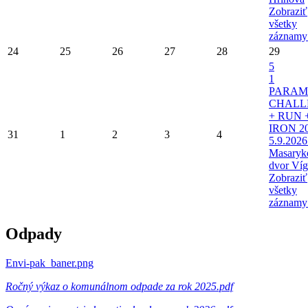
Zobraziť
všetky
záznamy
24
25
26
27
28
29
5
1
PARAM
CHALL
+ RUN 
IRON 20
31
1
2
3
4
5.9.2026
Masaryk
dvor Víg
Zobraziť
všetky
záznamy
Odpady
Envi-pak_baner.png
Ročný výkaz o komunálnom odpade za rok 2025.pdf