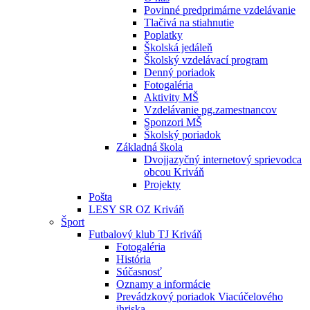
Povinné predprimárne vzdelávanie
Tlačivá na stiahnutie
Poplatky
Školská jedáleň
Školský vzdelávací program
Denný poriadok
Fotogaléria
Aktivity MŠ
Vzdelávanie pg.zamestnancov
Sponzori MŠ
Školský poriadok
Základná škola
Dvojjazyčný internetový sprievodca
obcou Kriváň
Projekty
Pošta
LESY SR OZ Kriváň
Šport
Futbalový klub TJ Kriváň
Fotogaléria
História
Súčasnosť
Oznamy a informácie
Prevádzkový poriadok Viacúčelového
ihriska