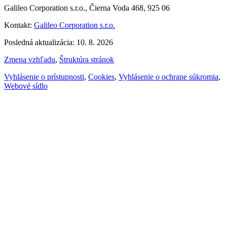
Galileo Corporation s.r.o., Čierna Voda 468, 925 06
Kontakt:
Galileo Corporation s.r.o.
Posledná aktualizácia: 10. 8. 2026
Zmena vzhľadu
,
Štruktúra stránok
Vyhlásenie o prístupnosti
,
Cookies
,
Vyhlásenie o ochrane súkromia
,
Webové sídlo