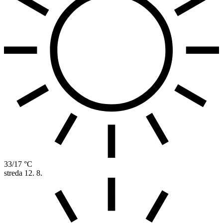
33/17 °C
streda
12. 8.