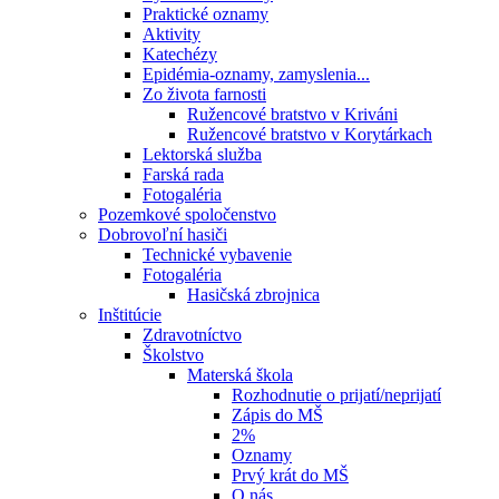
Praktické oznamy
Aktivity
Katechézy
Epidémia-oznamy, zamyslenia...
Zo života farnosti
Ružencové bratstvo v Kriváni
Ružencové bratstvo v Korytárkach
Lektorská služba
Farská rada
Fotogaléria
Pozemkové spoločenstvo
Dobrovoľní hasiči
Technické vybavenie
Fotogaléria
Hasičská zbrojnica
Inštitúcie
Zdravotníctvo
Školstvo
Materská škola
Rozhodnutie o prijatí/neprijatí
Zápis do MŠ
2%
Oznamy
Prvý krát do MŠ
O nás