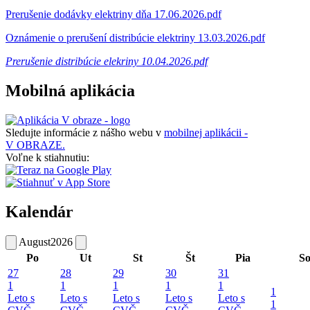
Prerušenie dodávky elektriny dňa 17.06.2026.pdf
Oznámenie o prerušení distribúcie elektriny 13.03.2026.pdf
Prerušenie distribúcie elekriny 10.04.2026.pdf
Mobilná aplikácia
Sledujte informácie z nášho webu v
mobilnej aplikácii -
V OBRAZE.
Voľne k stiahnutiu:
Kalendár
August
2026
Po
Ut
St
Št
Pia
S
27
28
29
30
31
1
1
1
1
1
1
Leto s
Leto s
Leto s
Leto s
Leto s
1