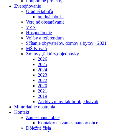
Podporené projekty
Zverejňovanie
Úradná tabuľa
úradná tabuľa
Verejné obstarávanie
VZN
Hospodárenie
Voľby a referendum
Sčítanie obyvateľov, domov a bytov - 2021
MŠ Kriváň
Zmluvy ,faktúry,objednávky
2026
2025
2024
2023
2022
2020
2021
2019
Archív zmlúv faktúr objednávok
Mimoriadne opatrenia
Kontakt
Zamestnanci obce
Kontakty na zamestnancov obce
Dôležité čísla