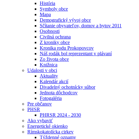
História
Symboly obce
Mapa
Demografický vývoj obce
Sčítanie obyvateľov, domov a bytov 2011
Osobnosti
Civilná ochrana
Z kroniky obce
Kronika rodu Prokopovcov
Náš rodák bol reprezentant v plávaní
Zo života obce
Knižnica
Udalosti v obci
Aktuality
Kalendár akcií
Divadelný ochotnícky súbor
Jednota dôchodcov
Fotogaléria
Pre občanov
PHSR
PHRSR 2024 - 2030
Ako vybaviť
Energetické okienko
Rímskokatolícka cirkev
Týždenné oznamy