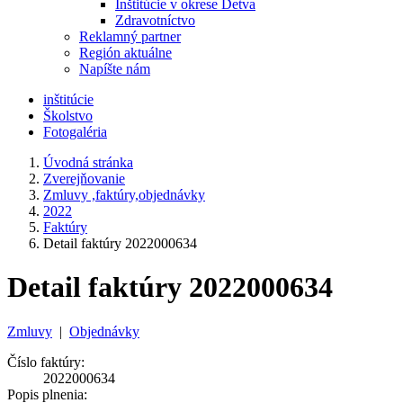
Inštitúcie v okrese Detva
Zdravotníctvo
Reklamný partner
Región aktuálne
Napíšte nám
inštitúcie
Školstvo
Fotogaléria
Úvodná stránka
Zverejňovanie
Zmluvy ,faktúry,objednávky
2022
Faktúry
Detail faktúry 2022000634
Detail faktúry 2022000634
Zmluvy
|
Objednávky
Číslo faktúry:
2022000634
Popis plnenia: