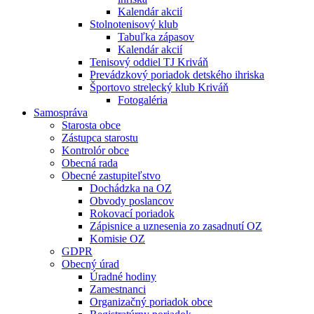
Kalendár akcií
Stolnotenisový klub
Tabuľka zápasov
Kalendár akcií
Tenisový oddiel TJ Kriváň
Prevádzkový poriadok detského ihriska
Športovo strelecký klub Kriváň
Fotogaléria
Samospráva
Starosta obce
Zástupca starostu
Kontrolór obce
Obecná rada
Obecné zastupiteľstvo
Dochádzka na OZ
Obvody poslancov
Rokovací poriadok
Zápisnice a uznesenia zo zasadnutí OZ
Komisie OZ
GDPR
Obecný úrad
Úradné hodiny
Zamestnanci
Organizačný poriadok obce