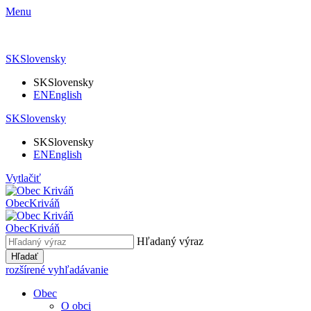
Menu
SK
Slovensky
SK
Slovensky
EN
English
SK
Slovensky
SK
Slovensky
EN
English
Vytlačiť
Obec
Kriváň
Obec
Kriváň
Hľadaný výraz
Hľadať
rozšírené vyhľadávanie
Obec
O obci