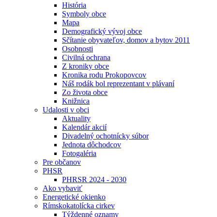
História
Symboly obce
Mapa
Demografický vývoj obce
Sčítanie obyvateľov, domov a bytov 2011
Osobnosti
Civilná ochrana
Z kroniky obce
Kronika rodu Prokopovcov
Náš rodák bol reprezentant v plávaní
Zo života obce
Knižnica
Udalosti v obci
Aktuality
Kalendár akcií
Divadelný ochotnícky súbor
Jednota dôchodcov
Fotogaléria
Pre občanov
PHSR
PHRSR 2024 - 2030
Ako vybaviť
Energetické okienko
Rímskokatolícka cirkev
Týždenné oznamy