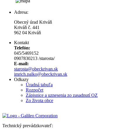
Adresa:
Obecný úrad Kriváň
Kriváň č. 441
962 04 Kriváň
Kontakt
Telefón:
045/5469152
0907830213 /starosta/
E-mail:
starosta@obeckrivan.sk
imrich.palko@obeckrivan.sk
Odkazy
Úradná tabuľa
Rozpočet
Zápisnice a uznesenia zo zasadnutí OZ
Zo života obce
Technický prevádzkovateľ: