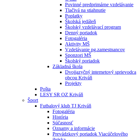
Povinné predprimárne vzdelávanie
Tlačivá na stiahnutie
Poplatky
Školská jedáleň
Školský vzdelávací program
Denný poriadok
Fotogaléria
Aktivity MŠ
Vzdelávanie pg.zamestnancov
Sponzori MŠ
Školský poriadok
Základná škola
Dvojjazyčný internetový sprievodca
obcou Kriváň
Projekty
Pošta
LESY SR OZ Kriváň
Šport
Futbalový klub TJ Kriváň
Fotogaléria
História
Súčasnosť
Oznamy a informácie
Prevádzkový poriadok Viacúčelového
ihriska