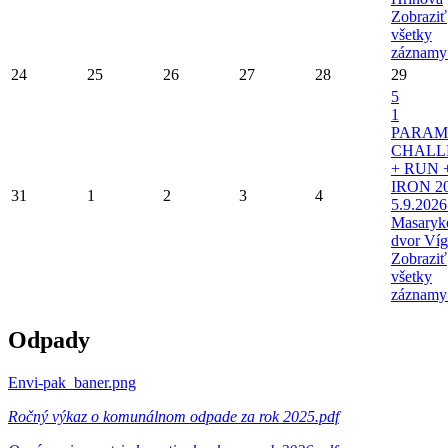
Zobraziť
všetky
záznamy
24
25
26
27
28
29
5
1
PARAM
CHALL
+ RUN 
IRON 20
31
1
2
3
4
5.9.2026
Masaryk
dvor Víg
Zobraziť
všetky
záznamy
Odpady
Envi-pak_baner.png
Ročný výkaz o komunálnom odpade za rok 2025.pdf