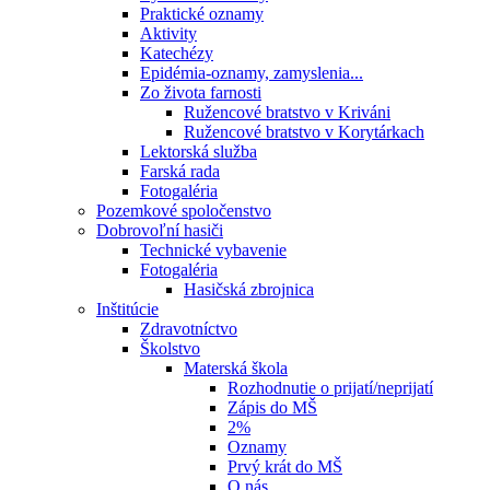
Praktické oznamy
Aktivity
Katechézy
Epidémia-oznamy, zamyslenia...
Zo života farnosti
Ružencové bratstvo v Kriváni
Ružencové bratstvo v Korytárkach
Lektorská služba
Farská rada
Fotogaléria
Pozemkové spoločenstvo
Dobrovoľní hasiči
Technické vybavenie
Fotogaléria
Hasičská zbrojnica
Inštitúcie
Zdravotníctvo
Školstvo
Materská škola
Rozhodnutie o prijatí/neprijatí
Zápis do MŠ
2%
Oznamy
Prvý krát do MŠ
O nás