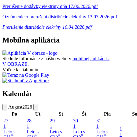
Prerušenie dodávky elektriny dňa 17.06.2026.pdf
Oznámenie o prerušení distribúcie elektriny 13.03.2026.pdf
Prerušenie distribúcie elekriny 10.04.2026.pdf
Mobilná aplikácia
Sledujte informácie z nášho webu v
mobilnej aplikácii -
V OBRAZE.
Voľne k stiahnutiu:
Kalendár
August
2026
Po
Ut
St
Št
Pia
S
27
28
29
30
31
1
1
1
1
1
1
Leto s
Leto s
Leto s
Leto s
Leto s
1