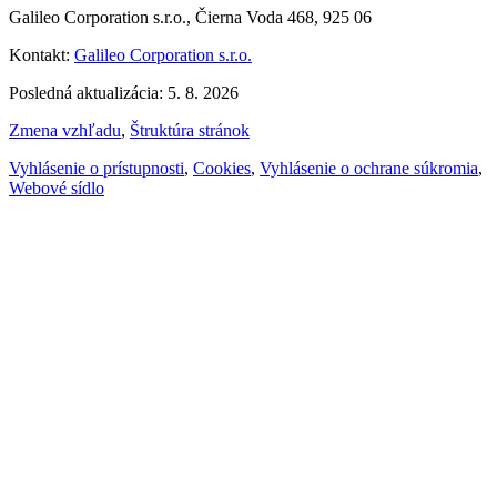
Galileo Corporation s.r.o., Čierna Voda 468, 925 06
Kontakt:
Galileo Corporation s.r.o.
Posledná aktualizácia: 5. 8. 2026
Zmena vzhľadu
,
Štruktúra stránok
Vyhlásenie o prístupnosti
,
Cookies
,
Vyhlásenie o ochrane súkromia
,
Webové sídlo