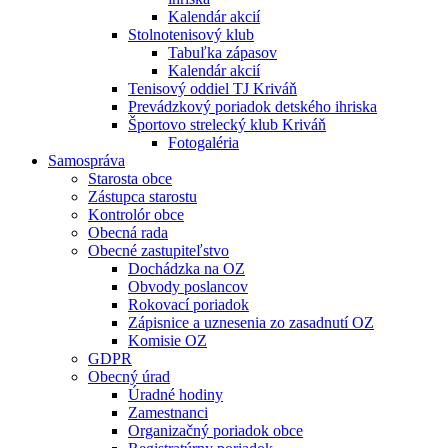
Kalendár akcií
Stolnotenisový klub
Tabuľka zápasov
Kalendár akcií
Tenisový oddiel TJ Kriváň
Prevádzkový poriadok detského ihriska
Športovo strelecký klub Kriváň
Fotogaléria
Samospráva
Starosta obce
Zástupca starostu
Kontrolór obce
Obecná rada
Obecné zastupiteľstvo
Dochádzka na OZ
Obvody poslancov
Rokovací poriadok
Zápisnice a uznesenia zo zasadnutí OZ
Komisie OZ
GDPR
Obecný úrad
Úradné hodiny
Zamestnanci
Organizačný poriadok obce