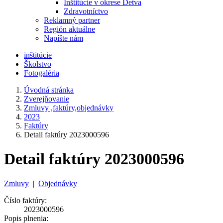
Inštitúcie v okrese Detva
Zdravotníctvo
Reklamný partner
Región aktuálne
Napíšte nám
inštitúcie
Školstvo
Fotogaléria
Úvodná stránka
Zverejňovanie
Zmluvy ,faktúry,objednávky
2023
Faktúry
Detail faktúry 2023000596
Detail faktúry 2023000596
Zmluvy
|
Objednávky
Číslo faktúry:
2023000596
Popis plnenia: