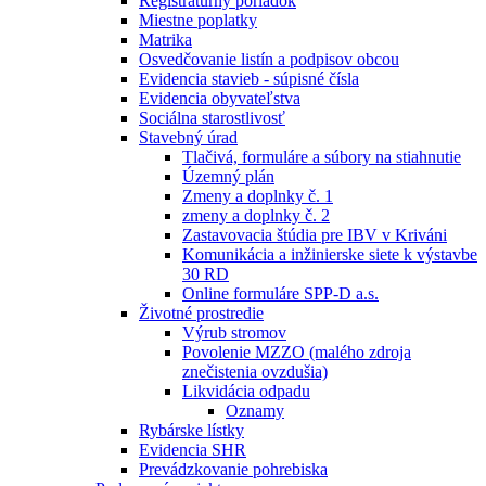
Registratúrny poriadok
Miestne poplatky
Matrika
Osvedčovanie listín a podpisov obcou
Evidencia stavieb - súpisné čísla
Evidencia obyvateľstva
Sociálna starostlivosť
Stavebný úrad
Tlačivá, formuláre a súbory na stiahnutie
Územný plán
Zmeny a doplnky č. 1
zmeny a doplnky č. 2
Zastavovacia štúdia pre IBV v Kriváni
Komunikácia a inžinierske siete k výstavbe
30 RD
Online formuláre SPP-D a.s.
Životné prostredie
Výrub stromov
Povolenie MZZO (malého zdroja
znečistenia ovzdušia)
Likvidácia odpadu
Oznamy
Rybárske lístky
Evidencia SHR
Prevádzkovanie pohrebiska