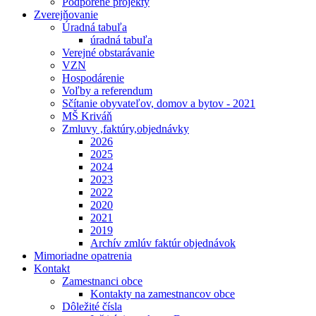
Podporené projekty
Zverejňovanie
Úradná tabuľa
úradná tabuľa
Verejné obstarávanie
VZN
Hospodárenie
Voľby a referendum
Sčítanie obyvateľov, domov a bytov - 2021
MŠ Kriváň
Zmluvy ,faktúry,objednávky
2026
2025
2024
2023
2022
2020
2021
2019
Archív zmlúv faktúr objednávok
Mimoriadne opatrenia
Kontakt
Zamestnanci obce
Kontakty na zamestnancov obce
Dôležité čísla