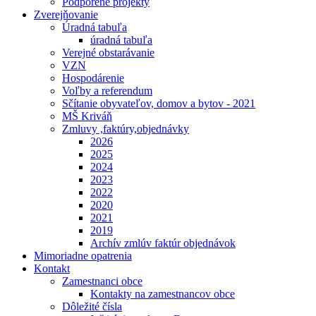
Podporené projekty
Zverejňovanie
Úradná tabuľa
úradná tabuľa
Verejné obstarávanie
VZN
Hospodárenie
Voľby a referendum
Sčítanie obyvateľov, domov a bytov - 2021
MŠ Kriváň
Zmluvy ,faktúry,objednávky
2026
2025
2024
2023
2022
2020
2021
2019
Archív zmlúv faktúr objednávok
Mimoriadne opatrenia
Kontakt
Zamestnanci obce
Kontakty na zamestnancov obce
Dôležité čísla