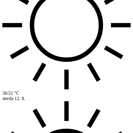
36/21 °C
streda
12. 8.