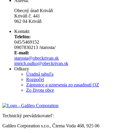
Adresa:
Obecný úrad Kriváň
Kriváň č. 441
962 04 Kriváň
Kontakt
Telefón:
045/5469152
0907830213 /starosta/
E-mail:
starosta@obeckrivan.sk
imrich.palko@obeckrivan.sk
Odkazy
Úradná tabuľa
Rozpočet
Zápisnice a uznesenia zo zasadnutí OZ
Zo života obce
Technický prevádzkovateľ:
Galileo Corporation s.r.o., Čierna Voda 468, 925 06