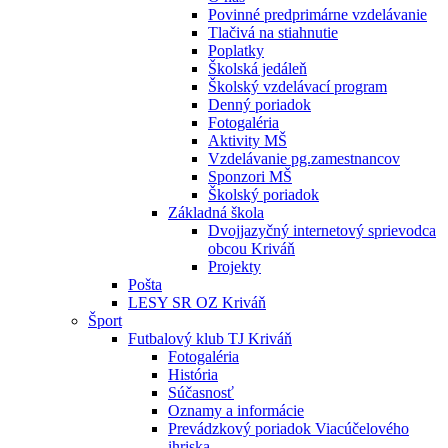
Povinné predprimárne vzdelávanie
Tlačivá na stiahnutie
Poplatky
Školská jedáleň
Školský vzdelávací program
Denný poriadok
Fotogaléria
Aktivity MŠ
Vzdelávanie pg.zamestnancov
Sponzori MŠ
Školský poriadok
Základná škola
Dvojjazyčný internetový sprievodca
obcou Kriváň
Projekty
Pošta
LESY SR OZ Kriváň
Šport
Futbalový klub TJ Kriváň
Fotogaléria
História
Súčasnosť
Oznamy a informácie
Prevádzkový poriadok Viacúčelového
ihriska