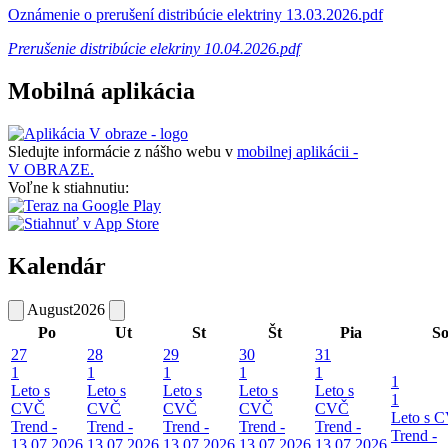
Oznámenie o prerušení distribúcie elektriny 13.03.2026.pdf
Prerušenie distribúcie elekriny 10.04.2026.pdf
Mobilná aplikácia
Sledujte informácie z nášho webu v
mobilnej aplikácii -
V OBRAZE.
Voľne k stiahnutiu:
Kalendár
August
2026
Po
Ut
St
Št
Pia
S
27
28
29
30
31
1
1
1
1
1
1
Leto s
Leto s
Leto s
Leto s
Leto s
1
CVČ
CVČ
CVČ
CVČ
CVČ
Leto s 
Trend -
Trend -
Trend -
Trend -
Trend -
Trend -
13.07.2026
13.07.2026
13.07.2026
13.07.2026
13.07.2026