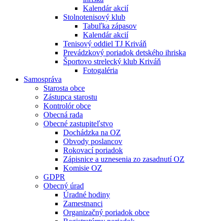
Kalendár akcií
Stolnotenisový klub
Tabuľka zápasov
Kalendár akcií
Tenisový oddiel TJ Kriváň
Prevádzkový poriadok detského ihriska
Športovo strelecký klub Kriváň
Fotogaléria
Samospráva
Starosta obce
Zástupca starostu
Kontrolór obce
Obecná rada
Obecné zastupiteľstvo
Dochádzka na OZ
Obvody poslancov
Rokovací poriadok
Zápisnice a uznesenia zo zasadnutí OZ
Komisie OZ
GDPR
Obecný úrad
Úradné hodiny
Zamestnanci
Organizačný poriadok obce