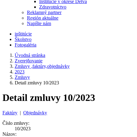
Inštitúcie v okrese Detva
Zdravotníctvo
Reklamný partner
Región aktuálne
Napíšte nám
inštitúcie
Školstvo
Fotogaléria
Úvodná stránka
Zverejňovanie
Zmluvy ,faktúry,objednávky
2023
Zmluvy
Detail zmluvy 10/2023
Detail zmluvy 10/2023
Faktúry
|
Objednávky
Číslo zmluvy:
10/2023
Názov: