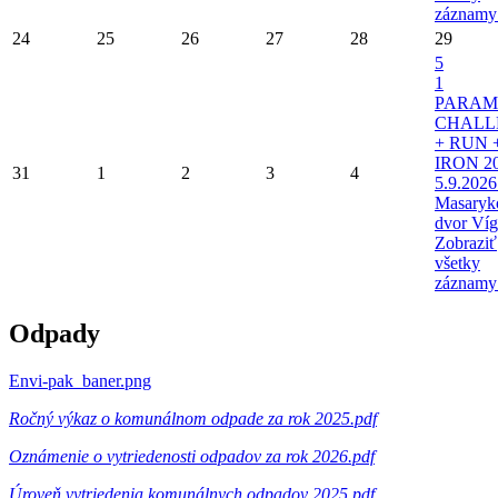
záznamy
24
25
26
27
28
29
5
1
PARAM
CHALL
+ RUN 
IRON 20
31
1
2
3
4
5.9.2026
Masaryk
dvor Víg
Zobraziť
všetky
záznamy
Odpady
Envi-pak_baner.png
Ročný výkaz o komunálnom odpade za rok 2025.pdf
Oznámenie o vytriedenosti odpadov za rok 2026.pdf
Úroveň vytriedenia komunálnych odpadov 2025.pdf