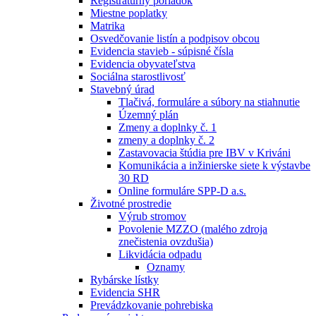
Registratúrny poriadok
Miestne poplatky
Matrika
Osvedčovanie listín a podpisov obcou
Evidencia stavieb - súpisné čísla
Evidencia obyvateľstva
Sociálna starostlivosť
Stavebný úrad
Tlačivá, formuláre a súbory na stiahnutie
Územný plán
Zmeny a doplnky č. 1
zmeny a doplnky č. 2
Zastavovacia štúdia pre IBV v Kriváni
Komunikácia a inžinierske siete k výstavbe
30 RD
Online formuláre SPP-D a.s.
Životné prostredie
Výrub stromov
Povolenie MZZO (malého zdroja
znečistenia ovzdušia)
Likvidácia odpadu
Oznamy
Rybárske lístky
Evidencia SHR
Prevádzkovanie pohrebiska