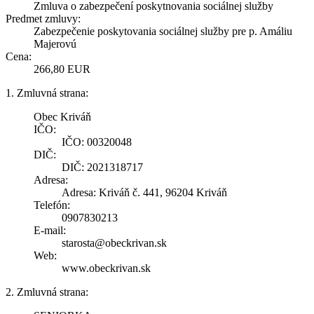
Zmluva o zabezpečení poskytnovania sociálnej služby
Predmet zmluvy:
Zabezpečenie poskytovania sociálnej služby pre p. Amáliu
Majerovú
Cena:
266,80 EUR
1. Zmluvná strana:
Obec Kriváň
IČO:
IČO: 00320048
DIČ:
DIČ: 2021318717
Adresa:
Adresa: Kriváň č. 441, 96204 Kriváň
Telefón:
0907830213
E-mail:
starosta@obeckrivan.sk
Web:
www.obeckrivan.sk
2. Zmluvná strana: