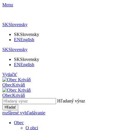
Menu
SK
Slovensky
SK
Slovensky
EN
English
SK
Slovensky
SK
Slovensky
EN
English
Vytlačiť
Obec
Kriváň
Obec
Kriváň
Hľadaný výraz
Hľadať
rozšírené vyhľadávanie
Obec
O obci