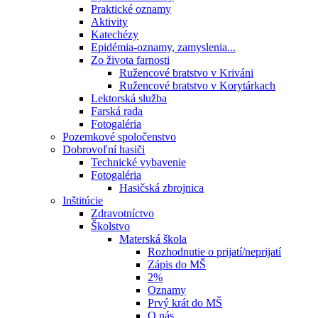
Praktické oznamy
Aktivity
Katechézy
Epidémia-oznamy, zamyslenia...
Zo života farnosti
Ružencové bratstvo v Kriváni
Ružencové bratstvo v Korytárkach
Lektorská služba
Farská rada
Fotogaléria
Pozemkové spoločenstvo
Dobrovoľní hasiči
Technické vybavenie
Fotogaléria
Hasičská zbrojnica
Inštitúcie
Zdravotníctvo
Školstvo
Materská škola
Rozhodnutie o prijatí/neprijatí
Zápis do MŠ
2%
Oznamy
Prvý krát do MŠ
O nás