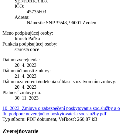
SENIORKA n.o.
IČO:
45735603
Adresa:
Námestie SNP 35/48, 96001 Zvolen
Meno podpisujúcej osoby:
Imrich Paľko
Funkcia podpisujúcej osoby:
starosta obce
Dátum zverejnenia:
20. 4. 2023
Dátum účinnosti zmluvy:
21. 4. 2023
Dátum uzatvorenia/udelenia súhlasu s uzatvorením zmluvy:
20. 4. 2023
Platnosť zmluvy do:
30. 11. 2023
10_2023_Zmluva o zabezpečení poskytovania soc.služby a o
fin.podpore neverejného poskytovateľa soc.služby.pdf
Typ súboru: PDF dokument, Veľkosť: 260,87 kB
Zverejňovanie