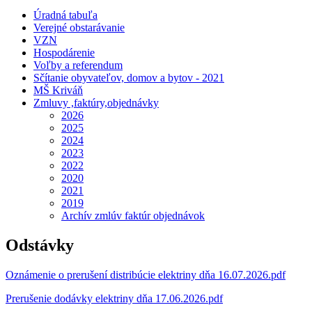
Úradná tabuľa
Verejné obstarávanie
VZN
Hospodárenie
Voľby a referendum
Sčítanie obyvateľov, domov a bytov - 2021
MŠ Kriváň
Zmluvy ,faktúry,objednávky
2026
2025
2024
2023
2022
2020
2021
2019
Archív zmlúv faktúr objednávok
Odstávky
Oznámenie o prerušení distribúcie elektriny dňa 16.07.2026.pdf
Prerušenie dodávky elektriny dňa 17.06.2026.pdf