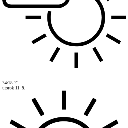
34/18 °C
utorok
11. 8.