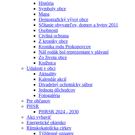
História
Symboly obce
Mapa
Demografický vývoj obce
Sčítanie obyvateľov, domov a bytov 2011
Osobnosti
Civilná ochrana
Z kroniky obce
Kronika rodu Prokopovcov
Náš rodák bol reprezentant v plávaní
Zo života obce
Knižnica
Udalosti v obci
Aktuality
Kalendár akcií
Divadelný ochotnícky súbor
Jednota dôchodcov
Fotogaléria
Pre občanov
PHSR
PHRSR 2024 - 2030
Ako vybaviť
Energetické okienko
Rímskokatolícka cirkev
Týždenné oznamy