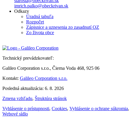
starosta@obeckrivan.sk
imrich.palko@obeckrivan.sk
Odkazy
Úradná tabuľa
Rozpočet
Zápisnice a uznesenia zo zasadnutí OZ
Zo života obce
Technický prevádzkovateľ:
Galileo Corporation s.r.o., Čierna Voda 468, 925 06
Kontakt:
Galileo Corporation s.r.o.
Posledná aktualizácia: 6. 8. 2026
Zmena vzhľadu
,
Štruktúra stránok
Vyhlásenie o prístupnosti
,
Cookies
,
Vyhlásenie o ochrane súkromia
,
Webové sídlo