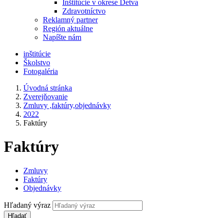
Inštitúcie v okrese Detva
Zdravotníctvo
Reklamný partner
Región aktuálne
Napíšte nám
inštitúcie
Školstvo
Fotogaléria
Úvodná stránka
Zverejňovanie
Zmluvy ,faktúry,objednávky
2022
Faktúry
Faktúry
Zmluvy
Faktúry
Objednávky
Hľadaný výraz
Hľadať