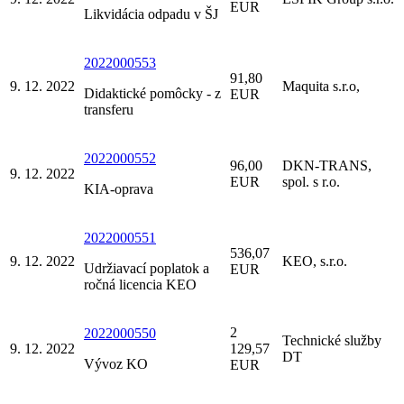
EUR
Likvidácia odpadu v ŠJ
2022000553
91,80
9. 12. 2022
Maquita s.r.o,
Didaktické pomôcky - z
EUR
transferu
2022000552
96,00
DKN-TRANS,
9. 12. 2022
EUR
spol. s r.o.
KIA-oprava
2022000551
536,07
9. 12. 2022
KEO, s.r.o.
Udržiavací poplatok a
EUR
ročná licencia KEO
2
2022000550
Technické služby
9. 12. 2022
129,57
DT
Vývoz KO
EUR