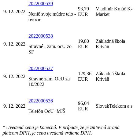
2022000539
93,79
Vladimír Krnáč K-
9. 12. 2022
Nenič svoje múdre telo -
EUR
Market
ovocie
2022000538
19,80
Základná škola
9. 12. 2022
Stravné - zam. ocU zo
EUR
Kriváň
SF
2022000537
129,36
Základná škola
9. 12. 2022
Stravné zam. OcU za
EUR
Kriváň
10/2022
2022000536
96,04
9. 12. 2022
SlovakTelekom a.s.
EUR
Telefón OcU+MJŠ
* Uvedená cena je konečná. V prípade, že je zmluvná strana
platcom DPH, je cena uvedená vrátane DPH.