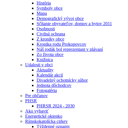
História
Symboly obce
Mapa
Demografický vývoj obce
Sčítanie obyvateľov, domov a bytov 2011
Osobnosti
Civilná ochrana
Z kroniky obce
Kronika rodu Prokopovcov
Náš rodák bol reprezentant v plávaní
Zo života obce
Knižnica
Udalosti v obci
Aktuality
Kalendár akcií
Divadelný ochotnícky súbor
Jednota dôchodcov
Fotogaléria
Pre občanov
PHSR
PHRSR 2024 - 2030
Ako vybaviť
Energetické okienko
Rímskokatolícka cirkev
Týždenné oznamy