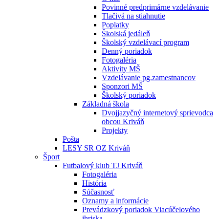
Povinné predprimárne vzdelávanie
Tlačivá na stiahnutie
Poplatky
Školská jedáleň
Školský vzdelávací program
Denný poriadok
Fotogaléria
Aktivity MŠ
Vzdelávanie pg.zamestnancov
Sponzori MŠ
Školský poriadok
Základná škola
Dvojjazyčný internetový sprievodca
obcou Kriváň
Projekty
Pošta
LESY SR OZ Kriváň
Šport
Futbalový klub TJ Kriváň
Fotogaléria
História
Súčasnosť
Oznamy a informácie
Prevádzkový poriadok Viacúčelového
ihriska