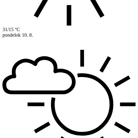
31/15 °C
pondelok
10. 8.