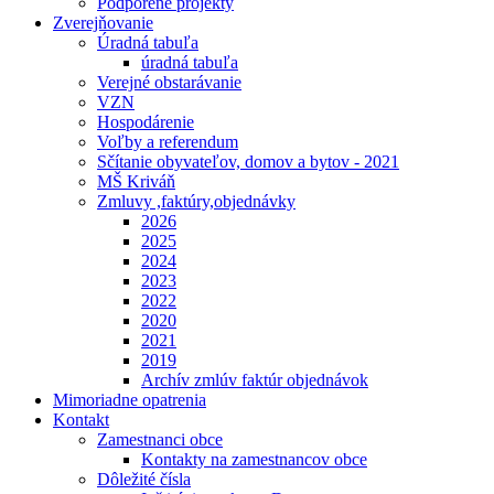
Podporené projekty
Zverejňovanie
Úradná tabuľa
úradná tabuľa
Verejné obstarávanie
VZN
Hospodárenie
Voľby a referendum
Sčítanie obyvateľov, domov a bytov - 2021
MŠ Kriváň
Zmluvy ,faktúry,objednávky
2026
2025
2024
2023
2022
2020
2021
2019
Archív zmlúv faktúr objednávok
Mimoriadne opatrenia
Kontakt
Zamestnanci obce
Kontakty na zamestnancov obce
Dôležité čísla