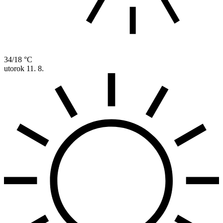
34/18 °C
utorok
11. 8.