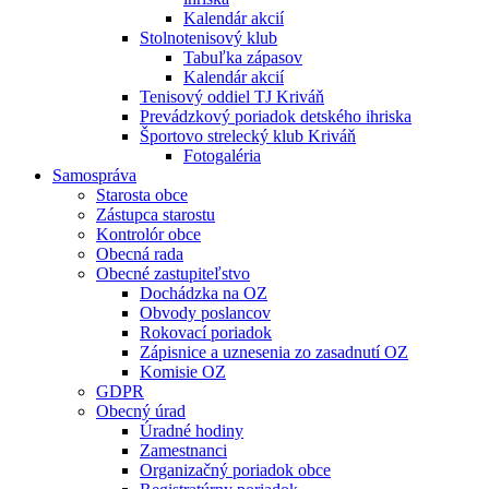
Kalendár akcií
Stolnotenisový klub
Tabuľka zápasov
Kalendár akcií
Tenisový oddiel TJ Kriváň
Prevádzkový poriadok detského ihriska
Športovo strelecký klub Kriváň
Fotogaléria
Samospráva
Starosta obce
Zástupca starostu
Kontrolór obce
Obecná rada
Obecné zastupiteľstvo
Dochádzka na OZ
Obvody poslancov
Rokovací poriadok
Zápisnice a uznesenia zo zasadnutí OZ
Komisie OZ
GDPR
Obecný úrad
Úradné hodiny
Zamestnanci
Organizačný poriadok obce