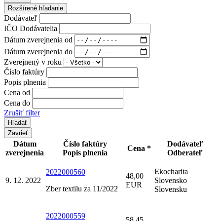
Rozšírené hľadanie
Dodávateľ
IČO Dodávatelia
Dátum zverejnenia od
Dátum zverejnenia do
Zverejnený v roku
Číslo faktúry
Popis plnenia
Cena od
Cena do
Zrušiť filter
Zavrieť
Dátum
Číslo faktúry
Dodávateľ
Cena *
zverejnenia
Popis plnenia
Odberateľ
Ekocharita
2022000560
48,00
9. 12. 2022
Slovensko
EUR
Zber textilu za 11/2022
Slovensku
2022000559
58,45