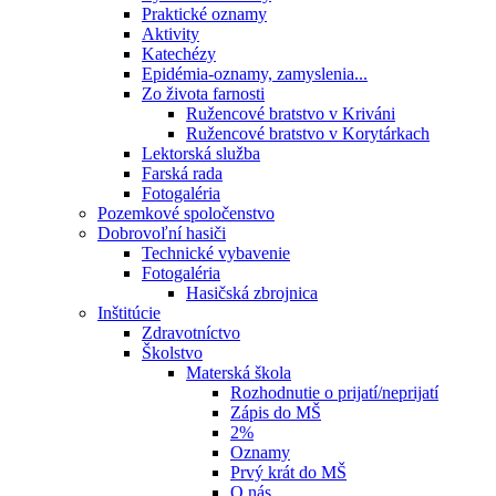
Praktické oznamy
Aktivity
Katechézy
Epidémia-oznamy, zamyslenia...
Zo života farnosti
Ružencové bratstvo v Kriváni
Ružencové bratstvo v Korytárkach
Lektorská služba
Farská rada
Fotogaléria
Pozemkové spoločenstvo
Dobrovoľní hasiči
Technické vybavenie
Fotogaléria
Hasičská zbrojnica
Inštitúcie
Zdravotníctvo
Školstvo
Materská škola
Rozhodnutie o prijatí/neprijatí
Zápis do MŠ
2%
Oznamy
Prvý krát do MŠ
O nás