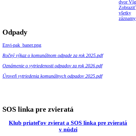
dvor Víg
Zobraziť
všetky
záznamy
Odpady
Envi-pak_baner.png
Ročný výkaz o komunálnom odpade za rok 2025.pdf
Oznámenie o vytriedenosti odpadov za rok 2026.pdf
Úroveň vytriedenia komunálnych odpadov 2025.pdf
SOS linka pre zvieratá
Klub priateľov zvierat a SOS linka pre zvieratá
v núdzi