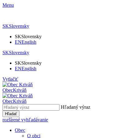
Menu
SK
Slovensky
SK
Slovensky
EN
English
SK
Slovensky
SK
Slovensky
EN
English
Vytlačiť
Obec
Kriváň
Obec
Kriváň
Hľadaný výraz
Hľadať
rozšírené vyhľadávanie
Obec
O obci