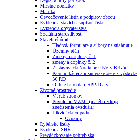
Registratúrny poriadok
Miestne poplatky
Matrika
Osvedčovanie listín a podpisov obcou
Evidencia stavieb - súpisné čísla
Evidencia obyvateľstva
Sociálna starostlivosť
Stavebný úrad
Tlačivá, formuláre a súbory na stiahnutie
Územný plán
Zmeny a doplnky č. 1
zmeny a doplnky č. 2
Zastavovacia štúdia pre IBV v Kriváni
Komunikácia a inžinierske siete k výstavbe
30 RD
Online formuláre SPP-D a.s.
Životné prostredie
Výrub stromov
Povolenie MZZO (malého zdroja
znečistenia ovzdušia)
Likvidácia odpadu
Oznamy
Rybárske lístky
Evidencia SHR
Prevádzkovanie pohrebiska