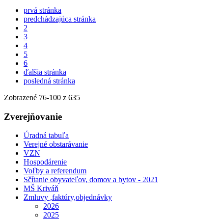
prvá stránka
predchádzajúca stránka
2
3
4
5
6
ďalšia stránka
posledná stránka
Zobrazené
76
-
100
z 635
Zverejňovanie
Úradná tabuľa
Verejné obstarávanie
VZN
Hospodárenie
Voľby a referendum
Sčítanie obyvateľov, domov a bytov - 2021
MŠ Kriváň
Zmluvy ,faktúry,objednávky
2026
2025